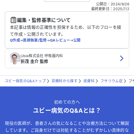
こちらは送信専用のフォームです。氏名やご自身の病気の詳細な
公開日
：
2024/9/26
どの個人情報は入れないでください。
最終更新日
：
2025/7/2
編集・監修基準について
送信する
本記事は情報の正確性を担保するため、以下のフローを経
て作成・公開されています。
Q作成
➔
医師執筆/監修
➔
QAレビュー
➔
公開
Ubie株式会社 呼吸器内科
折茂 圭介 監修
ユビー病気のQ&Aトップ
診療科から探す
皮膚科
フサリウム症
フ
初めての方へ
ユビー病気のQ&Aとは？
現役の医師が、患者さんの気になることや治療方法について解説
しています。ご自身だけでは対処することがむずかしい具体的な