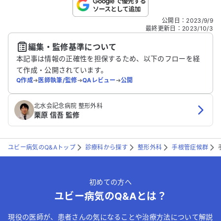
こちらは送信専用のフォームです。氏名やご自身の病気の詳細な
公開日
：
2023/9/9
どの個人情報は入れないでください。
最終更新日
：
2023/10/3
編集・監修基準について
送信する
本記事は情報の正確性を担保するため、以下のフローを経
て作成・公開されています。
Q作成
➔
医師執筆/監修
➔
QAレビュー
➔
公開
北水会記念病院 整形外科
栗原 信吾 監修
ユビー病気のQ&Aトップ
診療科から探す
整形外科
手根管症候群
初めての方へ
ユビー病気のQ&Aとは？
現役の医師が、患者さんの気になることや治療方法について解説