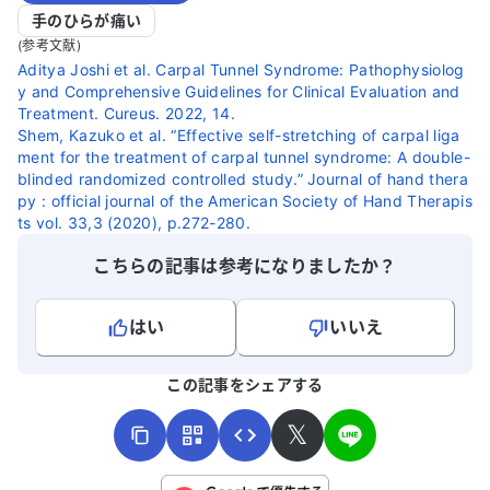
手のひらが痛い
(参考文献)
Aditya Joshi et al. Carpal Tunnel Syndrome: Pathophysiolog
y and Comprehensive Guidelines for Clinical Evaluation and
Treatment. Cureus. 2022, 14.
Shem, Kazuko et al. “Effective self-stretching of carpal liga
ment for the treatment of carpal tunnel syndrome: A double-
blinded randomized controlled study.” Journal of hand thera
py : official journal of the American Society of Hand Therapis
ts vol. 33,3 (2020), p.272-280.
こちらの記事は参考になりましたか？
はい
いいえ
よろしければ、ご意見・ご感想をお寄せください。
この記事をシェアする
𝕏