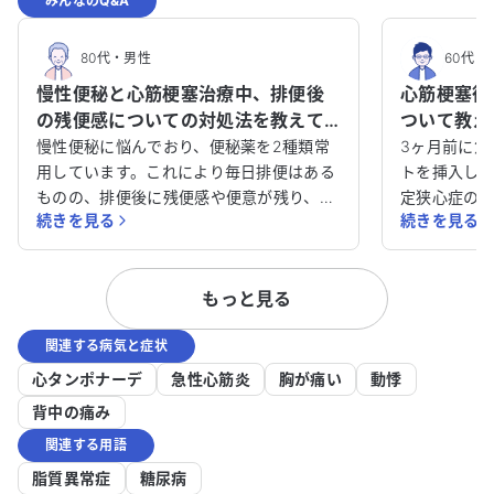
みんなのQ&A
80代
・
男性
60代
・
慢性便秘と心筋梗塞治療中、排便後
心筋梗塞後
の残便感についての対処法を教えて
ついて教え
ください。
慢性便秘に悩んでおり、便秘薬を2種類常
3ヶ月前に急
用しています。これにより毎日排便はある
トを挿入し
ものの、排便後に残便感や便意が残り、一
定狭心症の
続きを見る
続きを見る
日中不快な思いをしています。 漢方や整腸
では特に問
剤も試しましたが、効果は感じられません
が、息切れ
でした。また、痔の治療も受けており、そ
とがありま
もっと見る
の影響もあるのではないかと疑っていま
のか、非常に気
す。 心筋梗塞や不安定狭心症の治療も受け
の状態で良
関連する病気と症状
ており、他の病気との関連も気になりま
れば良いの
す。 毎日を快適に過ごすために、どのよう
助かります
心タンポナーデ
急性心筋炎
胸が痛い
動悸
に対処すれば良いのかアドバイスをいただ
しています
背中の痛み
けると助かります。どうかご助言をお願い
すので、ど
関連する用語
いたします。
い。
脂質異常症
糖尿病