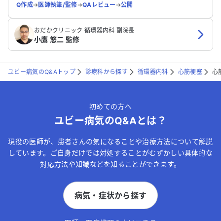
Q作成
➔
医師執筆/監修
➔
QAレビュー
➔
公開
おだかクリニック 循環器内科 副院長
小鷹 悠二 監修
ユビー病気のQ&Aトップ
診療科から探す
循環器内科
心筋梗塞
心
初めての方へ
ユビー病気のQ&Aとは？
現役の医師が、患者さんの気になることや治療方法について解説
しています。ご自身だけでは対処することがむずかしい具体的な
対応方法や知識などを知ることができます。
病気・症状から探す