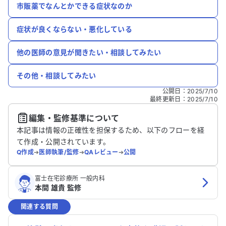
市販薬でなんとかできる症状なのか
症状が良くならない・悪化している
他の医師の意見が聞きたい・相談してみたい
その他・相談してみたい
公開日
：
2025/7/10
最終更新日
：
2025/7/10
編集・監修基準について
本記事は情報の正確性を担保するため、以下のフローを経
て作成・公開されています。
Q作成
➔
医師執筆/監修
➔
QAレビュー
➔
公開
富士在宅診療所 一般内科
本間 雄貴 監修
関連する質問