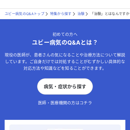
ユビー病気のQ&Aトップ
特集から探す
治験
「治験」とはなんですか
こちらは送信専用のフォームです。氏名やご自身の病気の詳細な
どの個人情報は入れないでください。
初めての方へ
送信する
ユビー病気のQ&Aとは？
現役の医師が、患者さんの気になることや治療方法について解説
しています。ご自身だけでは対処することがむずかしい具体的な
対応方法や知識などを知ることができます。
病気・症状から探す
医師・医療機関の方はコチラ