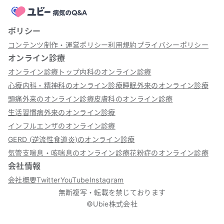
ポリシー
コンテンツ制作・運営ポリシー
利用規約
プライバシーポリシー
オンライン診療
オンライン診療トップ
内科のオンライン診療
心療内科・精神科のオンライン診療
睡眠外来のオンライン診療
頭痛外来のオンライン診療
皮膚科のオンライン診療
生活習慣病外来のオンライン診療
インフルエンザのオンライン診療
GERD (逆流性食道炎)のオンライン診療
気管支喘息・咳喘息のオンライン診療
花粉症のオンライン診療
会社情報
会社概要
Twitter
YouTube
Instagram
無断複写・転載を禁じております
©Ubie株式会社