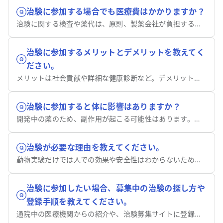
治験に参加する場合でも医療費はかかりますか？
治験に関する検査や薬代は、原則、製薬会社が負担するため、自己負担がないケースが多いです。副作用の治療費も同様に補償されます。
治験に参加するメリットとデメリットを教えてく
ださい。
メリットは社会貢献や詳細な健康診断など。デメリットは副作用のリスクや時間・行動の制限です。両方を理解することが大切です。
治験に参加すると体に影響はありますか？
開発中の薬のため、副作用が起こる可能性はあります。しかし専門家が慎重に計画し、参加者の健康状態は厳重に管理されます。
治験が必要な理由を教えてください。
動物実験だけでは人での効果や安全性はわからないためです。人での有効性と安全性を証明し、薬として承認されるために不可欠です。
治験に参加したい場合、募集中の治験の探し方や
登録手順を教えてください。
通院中の医療機関からの紹介や、治験募集サイトに登録するのが一般的です。興味のある治験に応募し、事前検診を受けて条件に合えば参加が決定します。