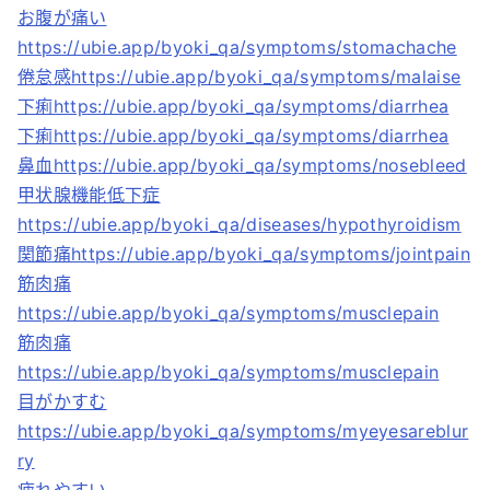
お腹が痛い
https://ubie.app/byoki_qa/symptoms/stomachache
倦怠感https://ubie.app/byoki_qa/symptoms/malaise
下痢https://ubie.app/byoki_qa/symptoms/diarrhea
下痢https://ubie.app/byoki_qa/symptoms/diarrhea
鼻血https://ubie.app/byoki_qa/symptoms/nosebleed
甲状腺機能低下症
https://ubie.app/byoki_qa/diseases/hypothyroidism
関節痛https://ubie.app/byoki_qa/symptoms/jointpain
筋肉痛
https://ubie.app/byoki_qa/symptoms/musclepain
筋肉痛
https://ubie.app/byoki_qa/symptoms/musclepain
目がかすむ
https://ubie.app/byoki_qa/symptoms/myeyesareblur
ry