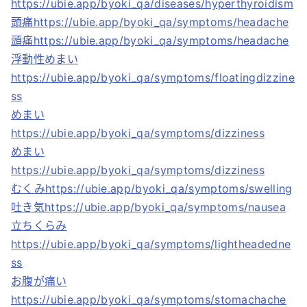
https://ubie.app/byoki_qa/diseases/hyperthyroidism
頭痛https://ubie.app/byoki_qa/symptoms/headache
頭痛https://ubie.app/byoki_qa/symptoms/headache
浮動性めまい
https://ubie.app/byoki_qa/symptoms/floatingdizzine
ss
めまい
https://ubie.app/byoki_qa/symptoms/dizziness
めまい
https://ubie.app/byoki_qa/symptoms/dizziness
むくみhttps://ubie.app/byoki_qa/symptoms/swelling
吐き気https://ubie.app/byoki_qa/symptoms/nausea
立ちくらみ
https://ubie.app/byoki_qa/symptoms/lightheadedne
ss
お腹が痛い
https://ubie.app/byoki_qa/symptoms/stomachache