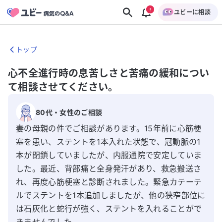
ユビーに相談
トップ
心不全進行時の息苦しさと苦痛の緩和につい
て相談させてください。
80代
・
女性
のご相談
妻の母親の件でご相談があります。15年前に心筋梗
塞を患い、ステントを1本入れた状態で、冠動脈の1
本が閉鎖していましたが、内服通院で安定していま
した。最近、背部痛と全身発汗があり、救急搬送さ
れ、再度心筋梗塞と診断されました。緊急カテーテ
ルでステントを1本追加しましたが、他の狭窄部位に
は石灰化と蛇行が強く、ステントを入れることがで