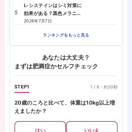
L-システインはシミ対策に
5
効果がある？黒色メラニン
を抑えるしくみと食事から
2026年7月7日
の摂り方を教えてくださ
ランキングをもっと見る
い。
あなたは大丈夫？
まずは肥満症かセルフチェック
STEP
1
1
/
6
・
約30秒
20歳のころと比べて、体重は10kg以上増
えましたか？
はい
いいえ