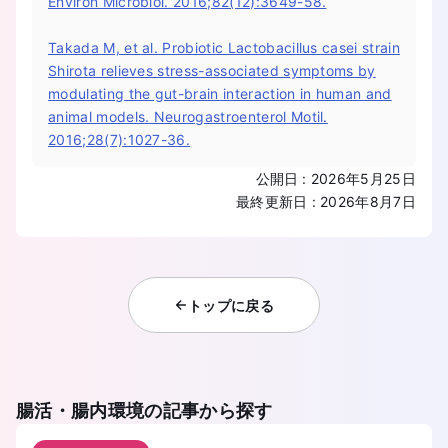
Environ Microbiol. 2016;82(12):3649-58.
Takada M, et al. Probiotic Lactobacillus casei strain
Shirota relieves stress-associated symptoms by
modulating the gut-brain interaction in human and
animal models. Neurogastroenterol Motil.
2016;28(7):1027-36.
公開日
:
2026年5月25日
最終更新日
:
2026年8月7日
トップに戻る
腸活・腸内環境
の記事から探す