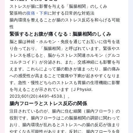
ストレスが腸に影響を与える「脳腸相関」のしくみ
緊張時の
腹痛
・
下痢
に対する日常的な対処法
腸内環境を整えることが腸のストレス反応を和らげる可能
性
緊張するとお腹が痛くなる：脳腸相関のしくみ
脳と腸は神経・ホルモン・免疫を通じてお互いに信号を送
り合っており、「脳腸相関」と呼ばれています。緊張やス
トレスを感じると、脳からストレス関連ホルモン（グルコ
コルチコイド）が分泌され、また、交感神経にも影響を与
えます。これらによって腸の動きが速まったり、腸の痛み
への感受性が高まることで腹痛や下痢が起きやすくなりま
す。急性・慢性どちらのストレスも胃腸の生理機能に影響
を与えることが示されています［J Physiol.
2023;601(20):4491-4538.］。
腸内フローラとストレス反応の関係
注目されているのが、腸内に住む細菌（腸内フローラ）の
役割です。腸内フローラはこの脳腸相関の調節に関わって
おり、腸内環境が乱れるとストレスへの腸の反応が強まり
やすくなる可能性があります。反対に、腸内フローラを良