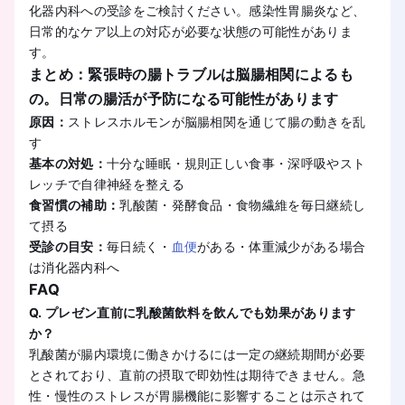
化器内科への受診をご検討ください。感染性胃腸炎など、
日常的なケア以上の対応が必要な状態の可能性がありま
す。
まとめ：緊張時の腸トラブルは脳腸相関によるも
の。日常の腸活が予防になる可能性があります
原因：
ストレスホルモンが脳腸相関を通じて腸の動きを乱
す
基本の対処：
十分な睡眠・規則正しい食事・深呼吸やスト
レッチで自律神経を整える
食習慣の補助：
乳酸菌・発酵食品・食物繊維を毎日継続し
て摂る
受診の目安：
毎日続く・
血便
がある・体重減少がある場合
は消化器内科へ
FAQ
Q. プレゼン直前に乳酸菌飲料を飲んでも効果があります
か？
乳酸菌が腸内環境に働きかけるには一定の継続期間が必要
とされており、直前の摂取で即効性は期待できません。急
性・慢性のストレスが胃腸機能に影響することは示されて