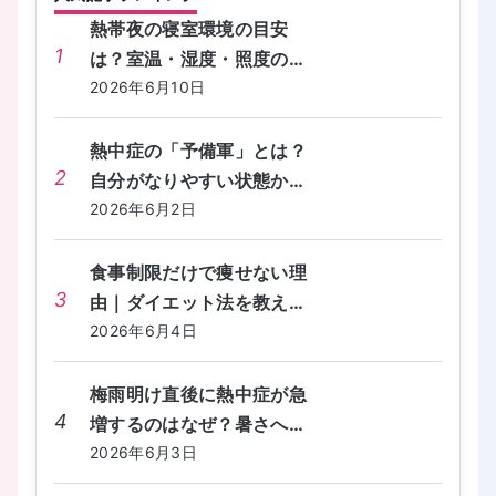
熱帯夜の寝室環境の目安
1
は？室温・湿度・照度の快
眠チェックリストを教えて
2026年6月10日
ください。
熱中症の「予備軍」とは？
2
自分がなりやすい状態かセ
ルフチェックする方法を教
2026年6月2日
えてください。
食事制限だけで痩せない理
3
由｜ダイエット法を教えて
ください
2026年6月4日
梅雨明け直後に熱中症が急
4
増するのはなぜ？暑さへの
備えが間に合わないときの
2026年6月3日
対処法を教えてください。