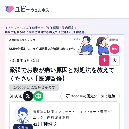
ユビーウェルネス
健康カテゴリ
腸活・腸内環境
緊張でお腹が痛い原因と対処法を教えてください【医師監修】
小
大
2026年5月25日
緊張でお腹が痛い原因と対処法を教えて
ください【医師監修】
この記事は広告を含みます
𝕏
SHARE
Googleの優先ソースに追加
医療法人財団コンフォート コンフォート豊平クリ
ニック 内科 消化器科
石川 翔理
監修者