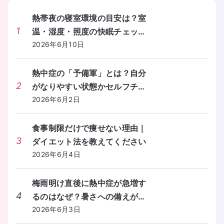
熱帯夜の寝室環境の目安は？室
1
温・湿度・照度の快眠チェック
リストを教えてください。
2026年6月10日
熱中症の「予備軍」とは？自分
2
がなりやすい状態かセルフチェ
ックする方法を教えてくださ
2026年6月2日
い。
食事制限だけで痩せない理由｜
3
ダイエット法を教えてください
2026年6月4日
梅雨明け直後に熱中症が急増す
4
るのはなぜ？暑さへの備えが間
に合わないときの対処法を教え
2026年6月3日
てください。