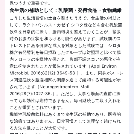
保つうえで重要です。
食生活の補助として：乳酸菌・発酵食品・食物繊維
こうした生活習慣の土台を整えたうえで、食生活の補助と
して、ラクトバシルス・カゼイ シロタ株などを含む乳酸菌
飲料を日常的に摂り、腸内環境を整えておくことが、緊張
時のお腹の症状を和らげる可能性があります。試験前のス
トレス下にある健康な成人を対象とした試験では、シロタ
株含有発酵乳を毎日摂取したグループは対照群と比べて腸
内フローラの多様性が保たれ、腹部不調スコアの悪化が有
意に抑制されたことが報告されています［Appl Environ
Microbiol. 2016;82(12):3649-58.］。また、同株がストレ
ス関連症状を腸脳相関の調節を通じて緩和する可能性が示
されています［Neurogastroenterol Motil.
2016;28(7):1027-36.］。ただし、大事な場面の直前に摂
っても即効性は期待できません。毎日継続して取り入れる
ことが重要とされています。
機能性乳酸菌飲料はあくまで食生活の補助であり、医療的
な治療ではありません。日常習慣として無理なく続けられ
る方法を選ぶことが大切です。