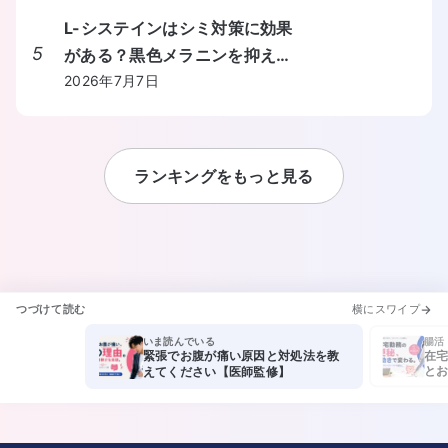
L-システインはシミ対策に効果
5
がある？黒色メラニンを抑える
しくみと食事からの摂り方を教
2026年7月7日
えてください。
ランキングをもっと見る
つづけて読む
横にスワイプ
いま読んでいる
腸活
緊張でお腹が痛い原因と対処法を教
在宅
とお
えてください【医師監修】
不足
しで