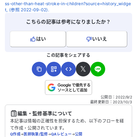
ss-other-than-heat-stroke-in-children?source=history_widge
t, (参照 2022-09-02).
こちらの記事は参考になりましたか？
はい
いいえ
よろしければ、ご意見・ご感想をお寄せください。
この記事をシェアする
𝕏
こちらは送信専用のフォームです。氏名やご自身の病気の詳細な
公開日
：
2022/9/2
どの個人情報は入れないでください。
最終更新日
：
2023/10/3
編集・監修基準について
送信する
本記事は情報の正確性を担保するため、以下のフローを経
て作成・公開されています。
Q作成
➔
医師執筆/監修
➔
QAレビュー
➔
公開