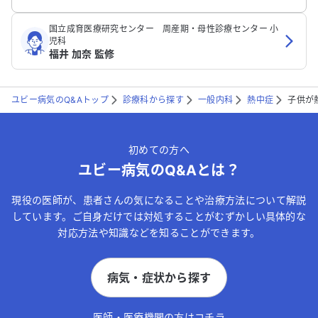
国立成育医療研究センター 周産期・母性診療センター 小
児科
福井 加奈 監修
ユビー病気のQ&Aトップ
診療科から探す
一般内科
熱中症
子供が
初めての方へ
ユビー病気のQ&Aとは？
現役の医師が、患者さんの気になることや治療方法について解説
しています。ご自身だけでは対処することがむずかしい具体的な
対応方法や知識などを知ることができます。
病気・症状から探す
医師・医療機関の方はコチラ