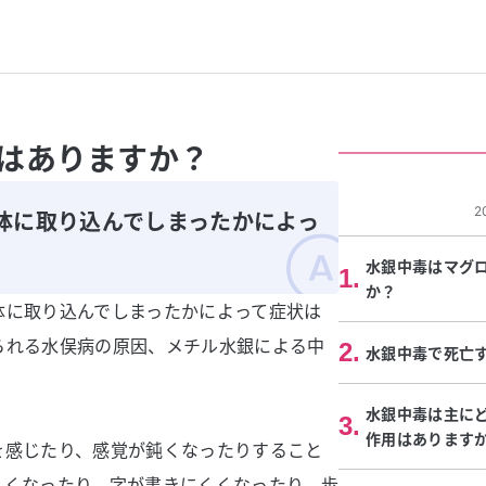
はありますか？
2
体に取り込んでしまったかによっ
水銀中毒はマグ
1
.
か？
体に取り込んでしまったかによって症状は
られる水俣病の原因、メチル水銀による中
2
.
水銀中毒で死亡
水銀中毒は主に
3
.
作用はあります
を感じたり、感覚が鈍くなったりすること
くくなったり、字が書きにくくなったり、歩