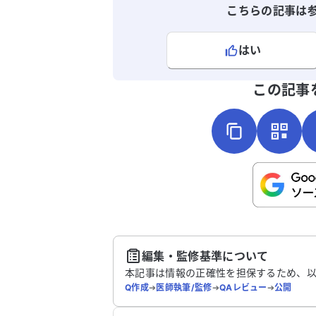
こちらの記事は
はい
よろしければ、ご意見・ご感想をお
この記事
こちらは送信専用のフォームです。氏名や
さい。
送
編集・監修基準について
本記事は情報の正確性を担保するため、
Q作成
➔
医師執筆/監修
➔
QAレビュー
➔
公開