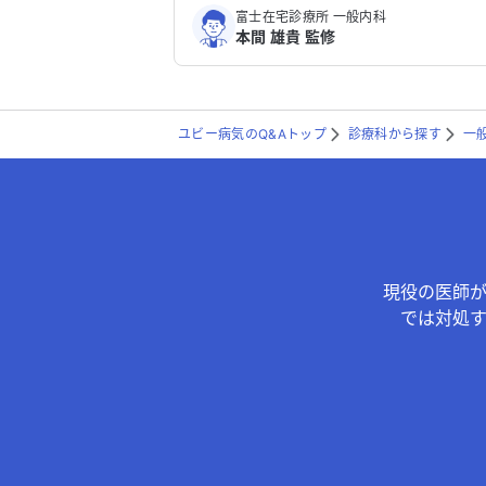
富士在宅診療所 一般内科
本間 雄貴 監修
ユビー病気のQ&Aトップ
診療科から探す
一
現役の医師
では対処