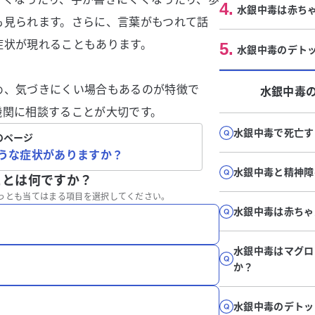
4
.
水銀中毒は赤ち
も見られます。さらに、言葉がもつれて話
症状が現れることもあります。
5
.
水銀中毒のデト
め、気づきにくい場合もあるのが特徴で
水銀中毒
機関に相談することが大切です。
水銀中毒で死亡す
のページ
うな症状がありますか？
水銀中毒と精神障
ことは何ですか？
っとも当てはまる項目を選択してください。
水銀中毒は赤ちゃ
水銀中毒はマグロ
か？
水銀中毒のデトッ