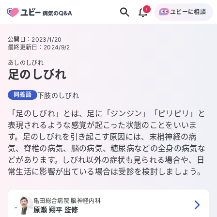
ユビーに相談
公開日
：
2023/1/20
最終更新日
：
2024/9/2
あしのしびれ
足のしびれ
同義語
下肢のしびれ
「足のしびれ」とは、足に「ジンジン」「ピリピリ」と
表現されるような感覚が起こった状態のことをいいま
す。足のしびれを引き起こす原因には、末梢神経の病
気、脊椎の病気、脳の病気、糖尿病などの全身の病気な
どがあります。しびれ以外の症状も見られる場合や、日
常生活に影響が出ている場合は受診を検討しましょう。
亀田総合病院 脳神経内科
原瀬 翔平 監修