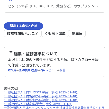
ビタミンB群（B1、B6、B12、葉酸など）のサプリメントが挙げられます。
関連する病気と症状
腰椎椎間板ヘルニア
くも膜下出血
糖尿病
編集・監修基準について
本記事は情報の正確性を担保するため、以下のフローを経
て作成・公開されています。
Q作成
➔
医師執筆/監修
➔
QAレビュー
➔
公開
(参考文献)
“一般社団法人 日本リウマチ学会”. (参照 2023-01-18).
“一般社団法人 日本足の外科学会”. (参照 2023-01-18).
“一般社団法人 日本脊髄外科学会”. (参照 2023-01-18).
“一般社団法人 日本神経学会”. (参照 2023-01-18).
一般社団法人 日本ペインクリニック学会.神経障害性疼痛薬物療法ガイドラ