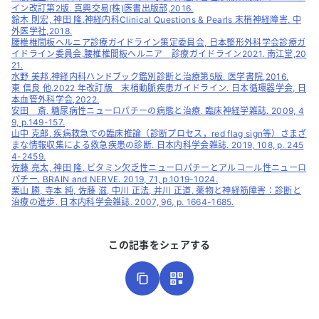
イン改訂第2版. 真興交易(株)医書出版部,2016.
鈴木 則宏, 神田 隆.神経内科Clinical Questions & Pearls 末梢神経障害. 中
外医学社,2018.
腰椎椎間板ヘルニア診療ガイドライン策定委員会, 日本整形外科学会診療ガ
イドライン委員会.腰椎椎間板ヘルニア 診療ガイドライン2021. 南江堂,20
21.
水野 美邦.神経内科ハンドブック鑑別診断と治療第5版. 医学書院,2016.
東 信良 他.2022 年改訂版 末梢動脈疾患ガイドライン. 日本循環器学会, 日
本血管外科学会,2022.
安田 斎. 糖尿病性ニューロパチーの病態と治療. 臨床神経学雑誌. 2009, 4
9, p.149-157.
山中 克郎. 疾病救急での臨床推論（診断プロセス，red flag sign等）さまざ
まな情報収集による救急疾患の診断. 日本内科学会雑誌. 2019, 108, p. 245
4-2459.
佐藤 亮太, 神田 隆. ビタミン欠乏性ニューロパチーとアルコール性ニューロ
パチー. BRAIN and NERVE. 2019, 71, p.1019-1024.
栗山 勝, 寺本 純, 佐藤 滋, 中川 正法, 井川 正道. 薬物と神経筋障害：診断と
治療の進歩. 日本内科学会雑誌. 2007, 96, p. 1664-1685.
この記事をシェアする