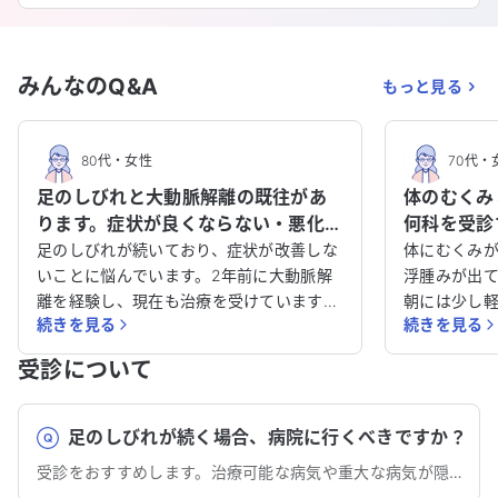
みんなのQ&A
もっと見る
80代
・
女性
70代
・
足のしびれと大動脈解離の既往があ
体のむくみ
ります。症状が良くならない・悪化し
何科を受診
ているため、詳しく教えてくださ
い。
足のしびれが続いており、症状が改善しな
体にむくみ
い。
いことに悩んでいます。2年前に大動脈解
浮腫みが出
離を経験し、現在も治療を受けています
朝には少し
続きを見る
続きを見る
が、しびれの原因や症状の悪化が心配で
続いていま
す。アレルギーはありません。 このしびれ
があり、浮
受診について
について、詳しい情報を知りたいと考えて
に血液検査や
います。すでに病院を受診していますが、
電図、肺CT
症状が良くならないため、どのように対処
見つかりませんでし
足のしびれが続く場合、病院に行くべきですか？
すれば良いのか、医師に相談したいです。
情障害の治
受診をおすすめします。治療可能な病気や重大な病気が隠れていることもあります。
病状が進行しないか心配しており、適切な
病の薬も服