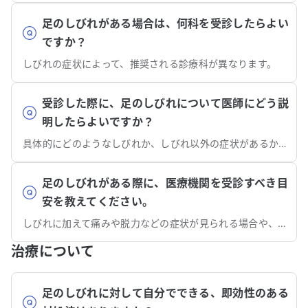
アドバイスをいただけると助かります。
関節症もあ
内科、循環
足のしびれがある場合は、何科を受診したらよい
相談済みで
ですか？
ていません。 この症状を改善する
しびれの症状によって、推奨される診療科が異なります。
に、どの科
ただけると
願いいたし
受診した際に、足のしびれについて医師にどう説
明したらよいですか？
具体的にどのようなしびれか、しびれ以外の症状があるか、持病はあるかなどを説明しましょう。
足のしびれがある際に、医療機関を受診すべき目
安を教えてください。
しびれに加えて痛みや脱力などの症状が見られる場合や、しびれが続いて日常生活に影響が出ている場合は受診を検討しましょう。
治療について
足のしびれに対して自分でできる、即効性のある