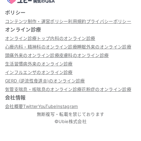
ポリシー
コンテンツ制作・運営ポリシー
利用規約
プライバシーポリシー
オンライン診療
オンライン診療トップ
内科のオンライン診療
心療内科・精神科のオンライン診療
睡眠外来のオンライン診療
頭痛外来のオンライン診療
皮膚科のオンライン診療
生活習慣病外来のオンライン診療
インフルエンザのオンライン診療
GERD (逆流性食道炎)のオンライン診療
気管支喘息・咳喘息のオンライン診療
花粉症のオンライン診療
会社情報
会社概要
Twitter
YouTube
Instagram
無断複写・転載を禁じております
©Ubie株式会社