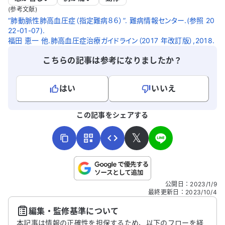
余命については考えていませんが、どのよ
(参考文献)
うに対処すればよいかアドバイスをいただ
“肺動脈性肺高血圧症（指定難病８６）”. 難病情報センター.(参照 20
22-01-07).
けると助かります。市販薬での対処を希望
福田 恵一 他.肺高血圧症治療ガイドライン（2017 年改訂版）,2018.
していますが、適切な方法があれば教えて
ください。
こちらの記事は参考になりましたか？
はい
いいえ
よろしければ、ご意見・ご感想をお寄せください。
この記事をシェアする
𝕏
こちらは送信専用のフォームです。氏名やご自身の病気の詳細な
公開日
：
2023/1/9
どの個人情報は入れないでください。
最終更新日
：
2023/10/4
編集・監修基準について
送信する
本記事は情報の正確性を担保するため、以下のフローを経