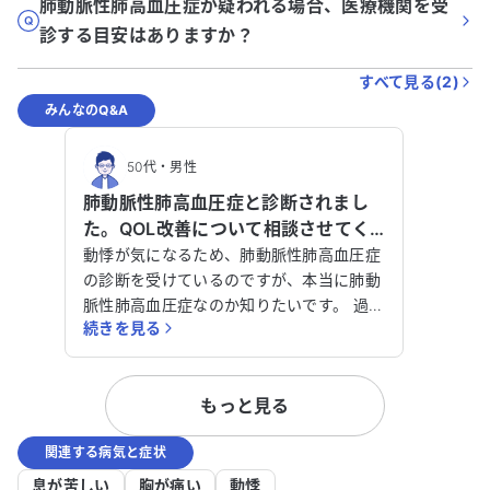
肺動脈性肺高血圧症が疑われる場合、医療機関を受
診する目安はありますか？
すべて見る(
2
)
みんなのQ&A
50代
・
男性
肺動脈性肺高血圧症と診断されまし
た。QOL改善について相談させてく
ださい。
動悸が気になるため、肺動脈性肺高血圧症
の診断を受けているのですが、本当に肺動
脈性肺高血圧症なのか知りたいです。 過去
続きを見る
にファロー四徴症から肺動脈弁閉鎖不全の
ため弁置換を行い、その後拘束性胸郭疾患
と診断されました。今回、肺動脈性肺高血
もっと見る
圧症が判明しましたが、少なくともあと数
年は働く必要があり、QOLを少しでも改善
関連する病気と症状
したいと考えています。このほか、心不全
や不整脈、うつ病の治療も受けています。
息が苦しい
胸が痛い
動悸