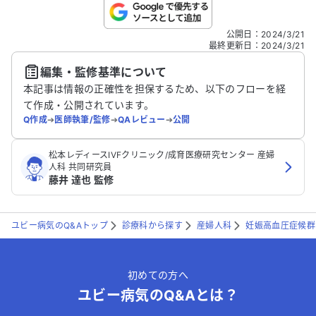
こちらは送信専用のフォームです。氏名やご自身の病気の詳細な
公開日
：
2024/3/21
どの個人情報は入れないでください。
最終更新日
：
2024/3/21
編集・監修基準について
送信する
本記事は情報の正確性を担保するため、以下のフローを経
て作成・公開されています。
Q作成
➔
医師執筆/監修
➔
QAレビュー
➔
公開
松本レディースIVFクリニック/成育医療研究センター 産婦
人科 共同研究員
藤井 達也 監修
ユビー病気のQ&Aトップ
診療科から探す
産婦人科
妊娠高血圧症候群
初めての方へ
ユビー病気のQ&Aとは？