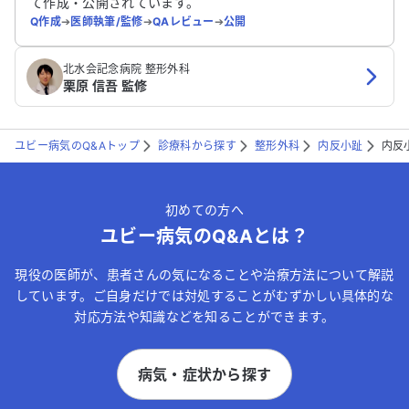
て作成・公開されています。
Q作成
➔
医師執筆/監修
➔
QAレビュー
➔
公開
北水会記念病院 整形外科
栗原 信吾 監修
ユビー病気のQ&Aトップ
診療科から探す
整形外科
内反小趾
内反
初めての方へ
ユビー病気のQ&Aとは？
現役の医師が、患者さんの気になることや治療方法について解説
しています。ご自身だけでは対処することがむずかしい具体的な
対応方法や知識などを知ることができます。
病気・症状から探す