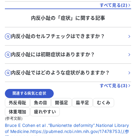
すべて見る(
2
)
内反小趾
の「
症状
」に関する記事
内反小趾のセルフチェックはできますか？
内反小趾には初期症状はありますか？
内反小趾ではどのような症状がありますか？
すべて見る(
3
)
関連する病気と症状
外反母趾
魚の目
開張足
扁平足
むくみ
体重増加
疲れやすい
(参考文献)
Bruce E Cohen et al .“Bunionette deformity”.National Library
of Medicine.https://pubmed.ncbi.nlm.nih.gov/17478753/,(参