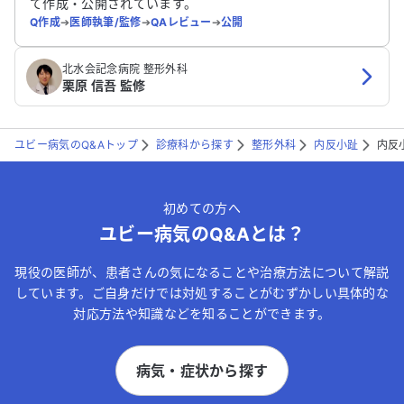
て作成・公開されています。
Q作成
➔
医師執筆/監修
➔
QAレビュー
➔
公開
北水会記念病院 整形外科
栗原 信吾 監修
ユビー病気のQ&Aトップ
診療科から探す
整形外科
内反小趾
内反
初めての方へ
ユビー病気のQ&Aとは？
現役の医師が、患者さんの気になることや治療方法について解説
しています。ご自身だけでは対処することがむずかしい具体的な
対応方法や知識などを知ることができます。
病気・症状から探す