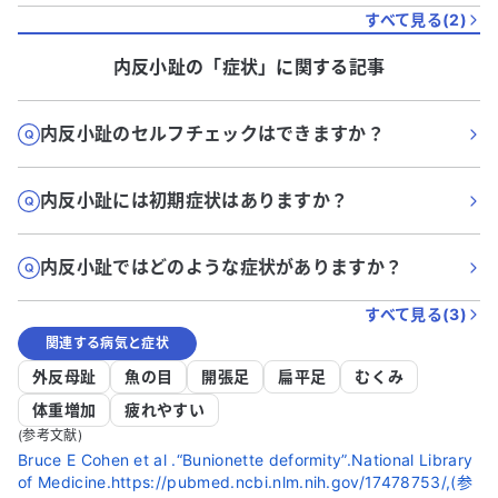
すべて見る(
2
)
内反小趾
の「
症状
」に関する記事
内反小趾のセルフチェックはできますか？
内反小趾には初期症状はありますか？
内反小趾ではどのような症状がありますか？
すべて見る(
3
)
関連する病気と症状
外反母趾
魚の目
開張足
扁平足
むくみ
体重増加
疲れやすい
(参考文献)
Bruce E Cohen et al .“Bunionette deformity”.National Library
of Medicine.https://pubmed.ncbi.nlm.nih.gov/17478753/,(参