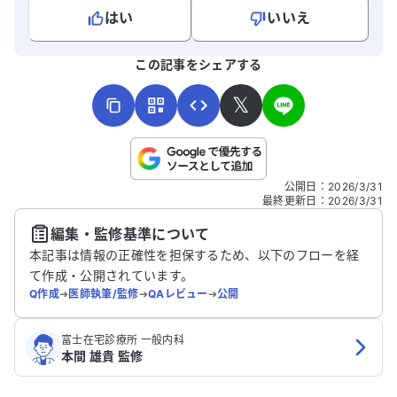
はい
いいえ
よろしければ、ご意見・ご感想をお寄せください。
この記事をシェアする
𝕏
こちらは送信専用のフォームです。氏名やご自身の病気の詳細な
公開日
：
2026/3/31
どの個人情報は入れないでください。
最終更新日
：
2026/3/31
編集・監修基準について
送信する
本記事は情報の正確性を担保するため、以下のフローを経
て作成・公開されています。
Q作成
➔
医師執筆/監修
➔
QAレビュー
➔
公開
富士在宅診療所 一般内科
本間 雄貴 監修