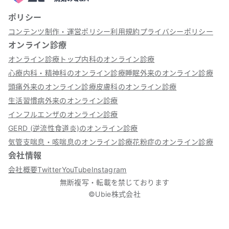
ポリシー
コンテンツ制作・運営ポリシー
利用規約
プライバシーポリシー
オンライン診療
オンライン診療トップ
内科のオンライン診療
心療内科・精神科のオンライン診療
睡眠外来のオンライン診療
頭痛外来のオンライン診療
皮膚科のオンライン診療
生活習慣病外来のオンライン診療
インフルエンザのオンライン診療
GERD (逆流性食道炎)のオンライン診療
気管支喘息・咳喘息のオンライン診療
花粉症のオンライン診療
会社情報
会社概要
Twitter
YouTube
Instagram
無断複写・転載を禁じております
©Ubie株式会社