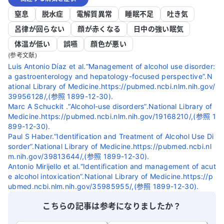
窒息
脱水症
電解質異常
睡眠不足
吐き気
呂律が回らない
顔が赤くなる
日中の強い眠気
体温が低い
誤嚥
顔色が悪い
(参考文献)
Luis Antonio Díaz et al.“Management of alcohol use disorder:
a gastroenterology and hepatology-focused perspective”.N
ational Library of Medicine.https://pubmed.ncbi.nlm.nih.gov/
39956128/,(参照 1899-12-30).
Marc A Schuckit .“Alcohol-use disorders”.National Library of
Medicine.https://pubmed.ncbi.nlm.nih.gov/19168210/,(参照 1
899-12-30).
Paul S Haber.“Identification and Treatment of Alcohol Use Di
sorder”.National Library of Medicine.https://pubmed.ncbi.nl
m.nih.gov/39813644/,(参照 1899-12-30).
Antonio Mirijello et al.“Identification and management of acut
e alcohol intoxication”.National Library of Medicine.https://p
ubmed.ncbi.nlm.nih.gov/35985955/,(参照 1899-12-30).
こちらの記事は参考になりましたか？