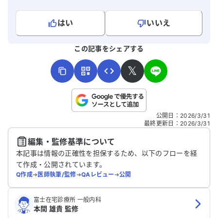
はい
いいえ
よろしければ、ご意見・ご感想をお寄せください。
この記事をシェアする
𝕏
こちらは送信専用のフォームです。氏名やご自身の病気の詳細な
公開日
：
2026/3/31
どの個人情報は入れないでください。
最終更新日
：
2026/3/31
編集・監修基準について
送信する
本記事は情報の正確性を担保するため、以下のフローを経
て作成・公開されています。
Q作成
➔
医師執筆/監修
➔
QAレビュー
➔
公開
富士在宅診療所 一般内科
本間 雄貴 監修