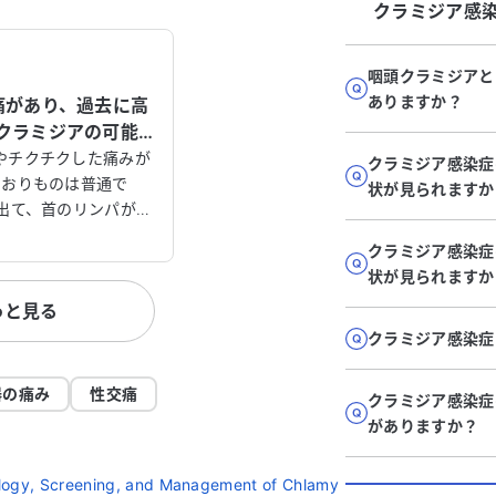
クラミジア感
咽頭クラミジアと
ありますか？
痛があり、過去に高
クラミジアの可能
やチクチクした痛みが
クラミジア感染症
。おりものは普通で
状が見られますか
が出て、首のリンパが腫
やコロナは陰性でし
クラミジア感染症
能性はありますか？
状が見られますか
っと見る
クラミジア感染症
器の痛み
性交痛
クラミジア感染症
がありますか？
ology, Screening, and Management of Chlamy