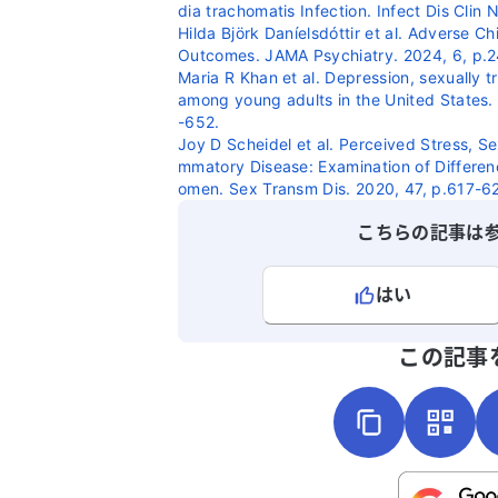
dia trachomatis Infection. Infect Dis Clin
Hilda Björk Daníelsdóttir et al. Adverse 
Outcomes. JAMA Psychiatry. 2024, 6, p.
Maria R Khan et al. Depression, sexually t
among young adults in the United States.
-652.
Joy D Scheidel et al. Perceived Stress, Se
mmatory Disease: Examination of Differe
omen. Sex Transm Dis. 2020, 47, p.617-6
こちらの記事は
はい
よろしければ、ご意見・ご感想をお
この記事