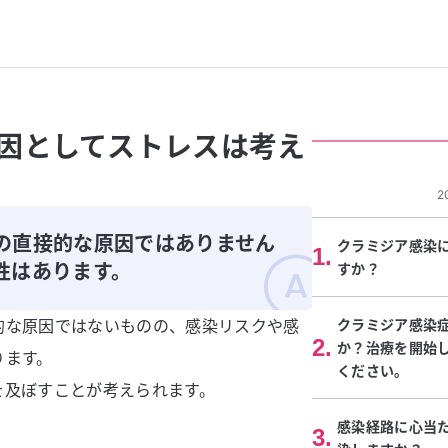
因としてストレスは考え
2
の直接的な原因ではありません
クラミジア感染
1
.
性はあります。
すか？
的な原因ではないものの、感染リスクや感
クラミジア感染
2
.
か？治療を開始
ります。
ください。
を及ぼすことが考えられます。
感染経路に心当
3
.