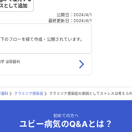
ご自身の病気の詳細などの個人情報は入れないでくだ
公開日
：
2024/4/1
最終更新日
：
2024/4/1
信する
以下のフローを経て作成・公開されています。
学 泌尿器科
尿器科
クラミジア感染症
クラミジア感染症の原因としてストレスは考えら
初めての方へ
ユビー病気のQ&Aとは？