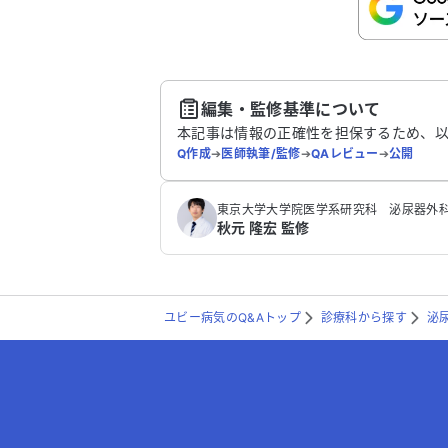
こちらは送信専用のフォームです。氏名や
さい。
送
編集・監修基準について
本記事は情報の正確性を担保するため、
Q作成
➔
医師執筆/監修
➔
QAレビュー
➔
公開
東京大学大学院医学系研究科 泌尿器外科
秋元 隆宏 監修
ユビー病気のQ&Aトップ
診療科から探す
泌