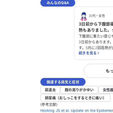
みんなのQ&A
20代
・
女性
3日前から下腹部
熱もありました。
性はありますか？
下腹部に重たい感じ
3日前からあります
す。5月に2回高熱
続きを見る
れました。インフル
た。クラミジアの可
も
関連する病気と症状
尿道炎
腟の周りがかゆい
女性
排尿痛（おしっこをするときに痛い）
(参考文献)
Hocking JS et al. Update on the Epidemi