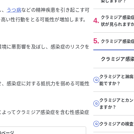
染しますか？
し、
うつ病
などの精神疾患を引き起こす可
クラミジア感染
の高い性行動をとる可能性が増加します。
4
.
状が見られます
5
.
クラミジア感染
環境に悪影響を及ぼし、感染症のリスクを
クラミジア感
クラミジアと淋病
せ、感染症に対する抵抗力を弱める可能性
能ですか？
クラミジアとカン
ますか？
によってクラミジア感染症を含む性感染症
クラミジアの検査
のページ