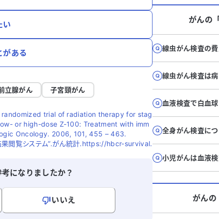
がん
の
たい
線虫がん検査の費
とがある
線虫がん検査は病
前立腺がん
子宮頸がん
血液検査で白血球
 randomized trial of radiation therapy for stag
h low- or high-dose Z-100: Treatment with imm
全身がん検査につ
logic Oncology. 2006, 101, 455 – 463.
テム”.がん統計.https://hbcr-survival.
小児がんは血液検
参考になりましたか？
がん
の
いいえ