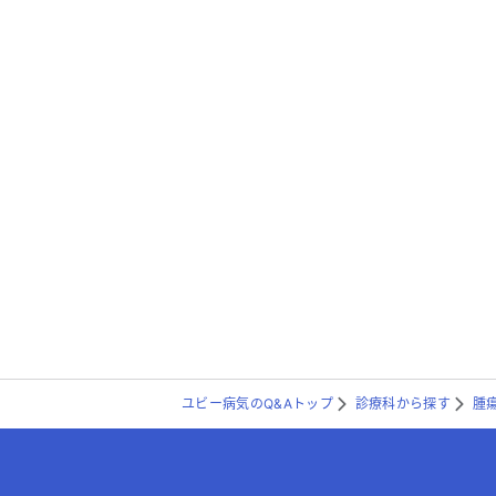
ユビー病気のQ&Aトップ
診療科から探す
腫