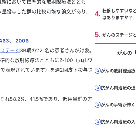
試験において標準的な放射線療法ととも
転移しやすいな
多量投与した群の比較可能な論文があり、
4
.
はありますか？
5
.
がんのステージ
– 463、 2006
、
ステージ
3B期の221名の患者さんが対象。
がん
の
準的な放射線療法とともにZ-100（丸山ワ
名前で表現されています）を週2回皮下投与さ
がんの放射線治療
抗がん剤治療の通
ぞれ58.2%、41.5%であり、低用量群の方
がんの手術が怖く
抗がん剤治療の入