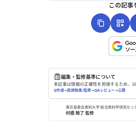
よろしければ、ご意見・ご感想をお
この記事
こちらは送信専用のフォームです。氏名や
さい。
送
編集・監修基準について
本記事は情報の正確性を担保するため、
Q作成
➔
医師執筆/監修
➔
QAレビュー
➔
公開
‪東京慈恵会医科大学 総合医科学研究センター
村橋 睦了 監修