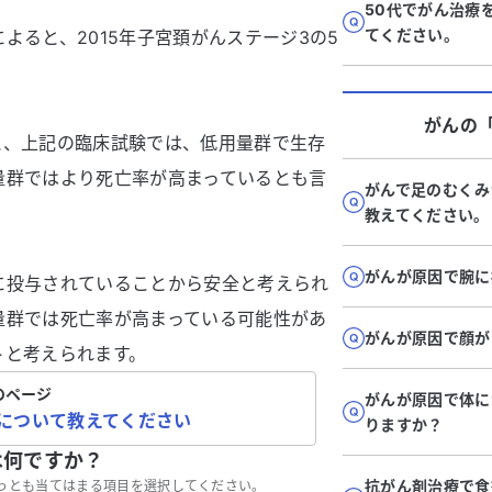
50代でがん治療
てください。
よると、2015年子宮頚がんステージ3の5
がん
の
と、上記の臨床試験では、低用量群で生存
量群ではより死亡率が高まっているとも言
がんで足のむくみ
。
教えてください。
がんが原因で腕に
に投与されていることから安全と考えられ
量群では死亡率が高まっている可能性があ
がんが原因で顔が
トと考えられます。
のページ
がんが原因で体に
について教えてください
りますか？
は何ですか？
抗がん剤治療で食
っとも当てはまる項目を選択してください。