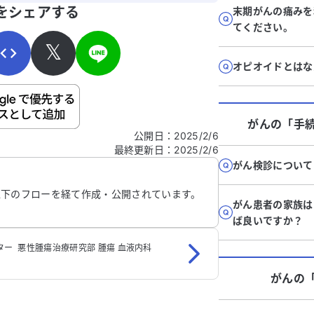
寄せください。
をシェアする
末期がんの痛みを
てください。
𝕏
オピオイドとはな
ご自身の病気の詳細などの個人情報は入れないでくだ
がん
の「
手
公開日
：
2025/2/6
最終更新日
：
2025/2/6
信する
がん検診について
以下のフローを経て作成・公開されています。
がん患者の家族は
ば良いですか？
 ‬ 悪性腫瘍治療研究部‬ 腫瘍 血液内科
がん
の