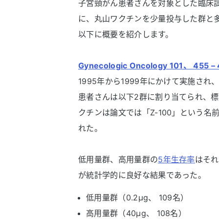
子宮頸がん患者さんを対象とした臨床
に、丸山ワクチンを少量投与した群と
以下に概要を紹介します。
Gynecologic Oncology 101、 455 
1995年から1999年にかけて実施され
患者さんは以下2群に割り当てられ、標
クチンは論文では「Z-100」という
れた。
低用量群、高用量群の
5年生存率
はそれ
が統計学的に良好な結果であった。
低用量群（0.2μg、 109名）
高用量群（40μg、 108名）