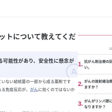
ットについて教えてくだ
2
る可能性があり、安全性に懸念が
抗がん剤治療の
1
.
い。
ていない結核菌の一部から成る薬剤です
がんの放射線治
2
.
ますか？
れる免疫反応が、
がん
に効くのではないか
がんがリンパ節
3
.
なりますか？