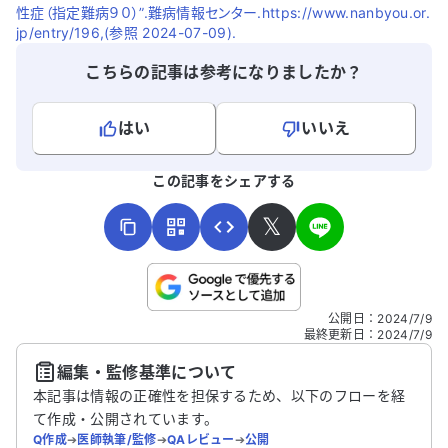
性症（指定難病９０）”.難病情報センター.https://www.nanbyou.or.
jp/entry/196,(参照 2024-07-09).
こちらの記事は参考になりましたか？
はい
いいえ
よろしければ、ご意見・ご感想をお寄せください。
この記事をシェアする
𝕏
こちらは送信専用のフォームです。氏名やご自身の病気の詳細な
公開日
：
2024/7/9
どの個人情報は入れないでください。
最終更新日
：
2024/7/9
編集・監修基準について
送信する
本記事は情報の正確性を担保するため、以下のフローを経
て作成・公開されています。
Q作成
➔
医師執筆/監修
➔
QAレビュー
➔
公開