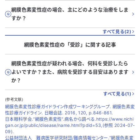
網膜色素変性症の場合、主にどのような治療をしま
すか？
すべて見る(
2
)
網膜色素変性症
の「
受診
」に関する記事
網膜色素変性症が疑われる場合、何科を受診したら
よいですか？また、病院を受診する目安はあります
か？
すべて見る(
1
)
(参考文献)
網膜色素変性診療ガイドライン作成ワーキンググループ. 網膜色素変
性診療ガイドライン. 日眼会誌. 2016, 120, p.846-861.
日本眼科学会.“網膜色素変性”.病名から調べる.https://www.nichi
gan.or.jp/public/disease/name.html?pdid=53,(参照 2024-07-
09).
公益財団法人 難病医学研究財団/難病情報センター.“網膜色素変