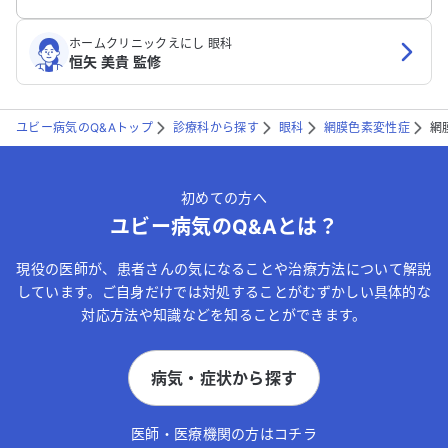
ホームクリニックえにし 眼科
恒矢 美貴 監修
ユビー病気のQ&Aトップ
診療科から探す
眼科
網膜色素変性症
網
初めての方へ
ユビー病気のQ&Aとは？
現役の医師が、患者さんの気になることや治療方法について解説
しています。ご自身だけでは対処することがむずかしい具体的な
対応方法や知識などを知ることができます。
病気・症状から探す
医師・医療機関の方はコチラ