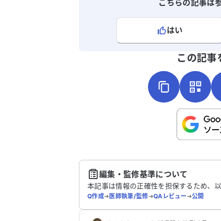
ています。循環器の先生からは、心房細
こちらの記事は
で入院後、お薬を処方されています。ふ
らはぎのむくみは柔らかく、指で押すと
はい
ぐに戻ります。循環器の先生ではどのよ
な検査で確定診断ができるのか、また坐
よろしければ、ご意見・ご感想をお
この記事
神経や変形性股関節がむくみに関係して
るのか知りたいです。アドバイスをいた
けると助かります。
こちらは送信専用のフォームです。氏名や
さい。
送
編集・監修基準について
本記事は情報の正確性を担保するため、
Q作成
➔
医師執筆/監修
➔
QAレビュー
➔
公開