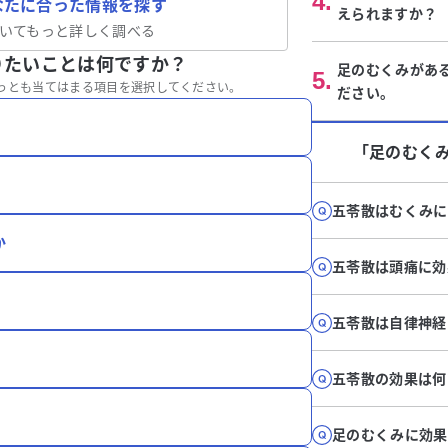
4
.
なたに合った情報を探す
えられますか？
いてもっと詳しく調べる
りたいことは何ですか？
足のむくみがあ
5
.
っとも当てはまる項目を選択してください。
ださい。
「足のむく
五苓散はむくみに
か
五苓散は頭痛に効
五苓散は自律神経
五苓散の効果は何
足のむくみに効果