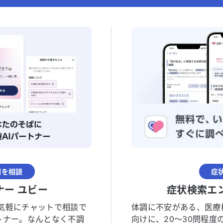
調を相談
症
ナー ユビー
症状検索エ
気軽にチャットで相談で
体調に不安がある、医療
トナー。なんとなく不調
向けに、20〜30問程