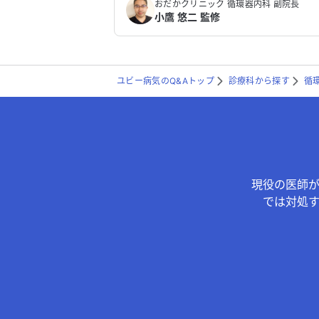
おだかクリニック 循環器内科 副院長
小鷹 悠二 監修
ユビー病気のQ&Aトップ
診療科から探す
循
現役の医師
では対処