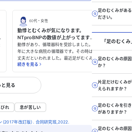
足のむくみがある
ださい。
60代
・
女性
動悸とむくみが気になります。
NTproBNPの数値が上がってます
「足のむくみ
が、どうしたらいいでしょうか？
談
動悸があり、循環器科を受診しました。去
年に大きな病院の循環器です。その時は大
丈夫だといわれました。最近足がむくみ、
足のむくみの原因
続きを見る
、
かかりつけ医でエコーと血液検査をしまし
か？
い
た。NT-proBNPが100台から200台に上が
っています。病院は紹介状がないと診ても
片足だけむくみが
っと見る
らえないと言われました。どうすれば良い
えられますか？
向
でしょうか？よろしくお願いします。
ふ
足のむくみを引き
て
しびれ
息が苦しい
がありますか？
い
2017年改訂版）. 合同研究班,2022.
足のむくみの原因