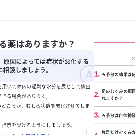
る薬はありますか？
2
、原因によっては症状が悪化する
に相談しましょう。
1
.
五苓散の効果は
を用いて体内の過剰な水分を尿として排出
足のむくみの原
2
.
できる場合があります。
れますか？
いどころか、むしろ状態を悪化させてしま
3
.
五苓散は自律神
・指示を受けるようにしましょう。
片足だけむくみ