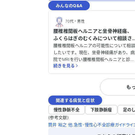
みんなのQ&A
70代
・
男性
腰椎椎間板ヘルニアと坐骨神経痛、
ふくらはぎのむくみについて相談さ
せてください。
腰椎椎間板ヘルニアの可能性について相
したいです。現在、坐骨神経痛があり、病
院でMRIを行い腰椎椎間板ヘルニアと診断
続きを見る
されています。さらに、変形性股関節症
脊柱管狭窄症、すべり症の診断も受けて
ます。痛み止めを3種類、処方されていま
も
す。 運転中に足の親指付近がしびれ、立つ
とふくらはぎがすぐにむくみますが、仰
関連する病気と症状
けで足を高くするとむくみが消えます。
くらはぎのむくみは痛み止めを飲み始め
慢性静脈不全
下肢静脈瘤
足の
約1週間後に発生しましたが、整形外科の
(参考文献)
先生からは薬との関係はないと言われて
筒井 裕之 他.急性･慢性心不全診療ガイドライン（
ます。 なお心臓の問題で循環器にも通院し