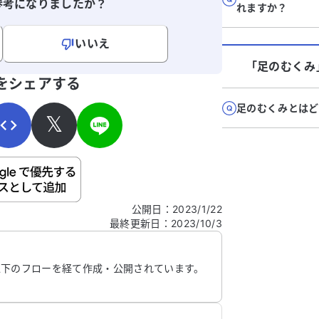
動
参考になりましたか？
れますか？
く
す
いいえ
う
「足のむくみ
骨
寄せください。
をシェアする
い
だ
足のむくみとはど
𝕏
ご自身の病気の詳細などの個人情報は入れないでくだ
公開日
：
2023/1/22
最終更新日
：
2023/10/3
信する
以下のフローを経て作成・公開されています。