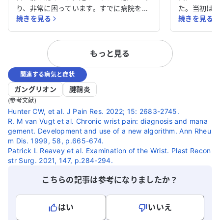
り、非常に困っています。すでに病院を受
た。当初は
続きを見る
続きを見る
診しており、精神科・心療内科の病気や貧
が、約10日
血・生活習慣病の治療を受けています。ア
じるように
レルギーはありません。 医師からは膠原
入れられな
もっと見る
病やリウマチの可能性があると言われ、経
外科を受診
過観察中です。しかし、薬での治療は副作
常が見つか
関連する病気と症状
用が多いとのことで、現在は鎮痛薬
いくつかの
（NSAIDs）と外用薬を使用しています
かける作業
ガングリオン
腱鞘炎
が、痛みが続いています。 この状況でどの
現在、お薬
(参考文献)
ように対処すれば良いのか、アドバイスを
したが、指
Hunter CW, et al. J Pain Res. 2022; 15: 2683-2745.
R. M van Vugt et al. Chronic wrist pain: diagnosis and mana
いただけると助かります。痛みを和らげる
を押すと痛
gement. Development and use of a new algorithm. Ann Rheu
ための具体的な方法や、他に考えられる治
は何でしょう
m Dis. 1999, 58, p.665-674.
療法があれば教えていただきたいです。
他の医療機
Patrick L Reavey et al. Examination of the Wrist. Plast Recon
うか。アド
str Surg. 2021, 147, p.284-294.
す。
こちらの記事は参考になりましたか？
はい
いいえ