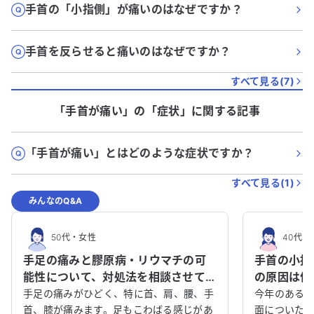
手首の「小指側」が痛いのはなぜですか？
手首を反らせると痛いのはなぜですか？
すべて見る(
7
)
「手首が痛い」
の「
症状
」に関する記事
「手首が痛い」とはどのような症状ですか？
すべて見る(
1
)
みんなのQ&A
50代
・
女性
40代
・
手足の痛みと膠原病・リウマチの可
手首の小指
能性について、対処法を相談させて
の原因は何
ください。
要ですか？
手足の痛みがひどく、特に首、肩、腰、手
今年のある
首、膝が痛みます。足もこわばる感じがあ
面についた