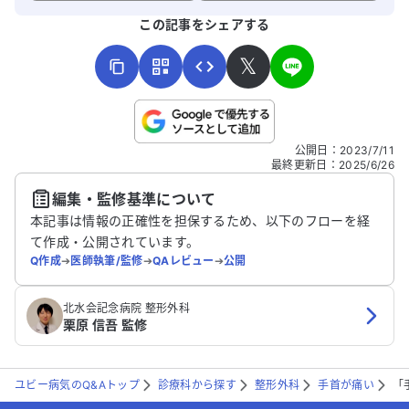
よろしければ、ご意見・ご感想をお寄せください。
この記事をシェアする
𝕏
こちらは送信専用のフォームです。氏名やご自身の病気の詳細な
公開日
：
2023/7/11
どの個人情報は入れないでください。
最終更新日
：
2025/6/26
編集・監修基準について
送信する
本記事は情報の正確性を担保するため、以下のフローを経
て作成・公開されています。
Q作成
➔
医師執筆/監修
➔
QAレビュー
➔
公開
北水会記念病院 整形外科
栗原 信吾 監修
ユビー病気のQ&Aトップ
診療科から探す
整形外科
手首が痛い
「