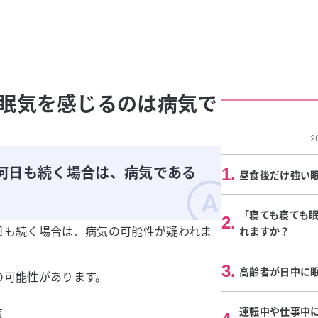
眠気を感じるのは病気で
2
何日も続く場合は、病気である
1
.
昼食後だけ強い
「寝ても寝ても
2
.
日も続く場合は、病気の可能性が疑われま
れますか？
3
.
高齢者が日中に
の可能性があります。
運転中や仕事中
気