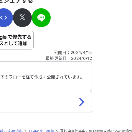
をシェアする
𝕏
ご自身の病気の詳細などの個人情報は入れないでくだ
公開日
：
2024/4/15
最終更新日
：
2024/6/12
信する
以下のフローを経て作成・公開されています。
神科・心療内科
日中の強い眠気
運転中や仕事中に強い眠気を感じるのは病