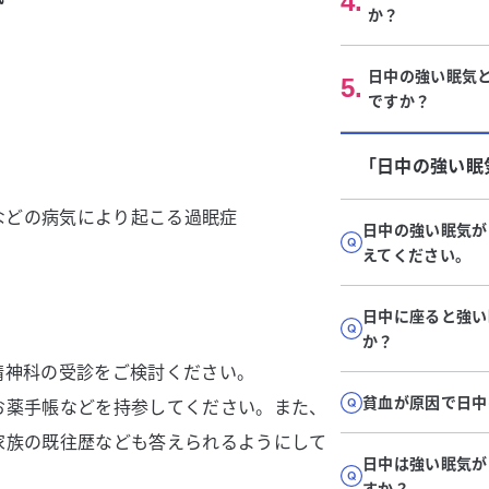
4
.
か？
日中の強い眠気
5
.
ですか？
「日中の強い眠
などの病気により起こる過眠症
日中の強い眠気が
えてください。
日中に座ると強い
か？
精神科の受診をご検討ください。
貧血が原因で日中
お薬手帳などを持参してください。また、
家族の既往歴なども答えられるようにして
日中は強い眠気が
すか？