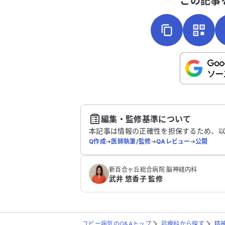
この記事
こちらは送信専用のフォームです。氏名や
さい。
送
編集・監修基準について
本記事は情報の正確性を担保するため、
Q作成
➔
医師執筆/監修
➔
QAレビュー
➔
公開
新百合ヶ丘総合病院 脳神経内科
武井 悠香子 監修
ユビー病気のQ&Aトップ
診療科から探す
精