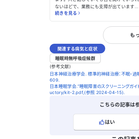
ないほどで、業務にも支障が出ています。
続きを見る
仕事が忙しく、睡眠時間が十分に取れな
ことは承知していますが、それにしても
常な眠気だと感じています。睡眠クリニ
も
クを受診し、カフェイン剤を処方しても
いましたが、効果は感じられません。 休
関連する病気と症状
みの日でも眠気が解消されることはなく
何とかこの状況を改善したいと切実に願
睡眠時無呼吸症候群
ています。 ちなみに、平日は平均6～7時
(参考文献)
間ほどの睡眠時間ですが、仕事の拘束時
日本神経治療学会. 標準的神経治療：不眠・過眠と概日
は休憩もほとんどなく半日程度に及びま
609.
す。 どうすればこの強い眠気を改善でき
日本睡眠学会.“睡眠障害のスクリーニングガイドライン”.日本
のか、アドバイスをいただけると大変助
uctory/kit-2.pdf,(参照 2024-04-15).
ります。
こちらの記事は
はい
よろしければ、ご意見・ご感想をお