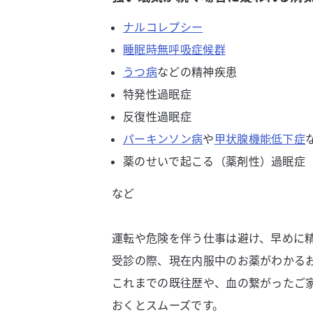
ナルコレプシー
睡眠時無呼吸症候群
うつ病
などの精神疾患
特発性過眠症
反復性過眠症
パーキンソン病
や
甲状腺機能低下症
薬のせいで起こる（薬剤性）過眠症
など
運転や危険を伴う仕事は避け、早めに
受診の際、現在内服中のお薬がわかる
これまでの既往歴や、血の繋がったご
おくとスムーズです。