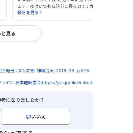
ます。夜はいつも12時前に寝るのですが、
続きを見る
い
朝5時頃に目が覚めてしまいます。そのた
異
め、目が覚めたら起きるようにしています
ッ
が、仕事中に眠気が襲ってきて困っていま
っと見る
ら
す。 現在、治療中の病気は特にありません
が、この状況を改善する方法や、何か当て
、
はまる病気があるのか知りたいです。どう
っ
かアドバイスをいただけると助かります。
間
リズム障害. 神経治療. 2016, 33, p.575-
る
睡眠学会.https://jssr.jp/files/introd
か
参考になりましたか？
いいえ
寄せください。