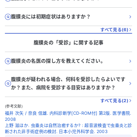
腹膜炎には初期症状はありますか？
すべて見る(
6
)
腹膜炎
の「
受診
」に関する記事
腹膜炎の名医の探し方を教えてください。
腹膜炎が疑われる場合、何科を受診したらよいです
か？また、病院を受診する目安はありますか？
すべて見る(
2
)
(参考文献)
福井 次矢 / 奈良 信雄. 内科診断学[CD-ROM付] 第2版. 医学書院.
2008
上野 滋ほか. 虫垂炎は自然治癒するか? : 超音波検査で虫垂炎と診
断された非手術症例の検討. 日本小児外科学会. 2003