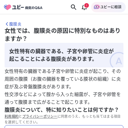
ユビーに相談
腹膜炎
女性では、腹膜炎の原因に特別なものはあり
ますか？
女性特有の臓器である、子宮や卵管に炎症が
起こることによる腹膜炎があります。
女性特有の臓器である子宮や卵管に炎症が起こり、その
周囲の腹膜（お腹の臓器を覆っている膜状の組織）に炎
症が及ぶ骨盤腹膜炎があります。
性交渉などによって腟から入った細菌が、子宮や卵管を
通って腹膜まで広がることで起こります。
腹膜炎について、特に知りたいことは何ですか？
利用規約
と
プライバシーポリシー
に同意のうえ、もっとも当てはまる項目
を選択してください。