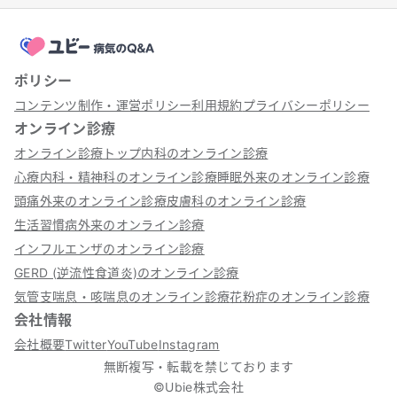
ポリシー
コンテンツ制作・運営ポリシー
利用規約
プライバシーポリシー
オンライン診療
オンライン診療トップ
内科のオンライン診療
心療内科・精神科のオンライン診療
睡眠外来のオンライン診療
頭痛外来のオンライン診療
皮膚科のオンライン診療
生活習慣病外来のオンライン診療
インフルエンザのオンライン診療
GERD (逆流性食道炎)のオンライン診療
気管支喘息・咳喘息のオンライン診療
花粉症のオンライン診療
会社情報
会社概要
Twitter
YouTube
Instagram
無断複写・転載を禁じております
©Ubie株式会社