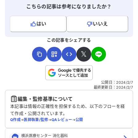
こちらの記事は参考になりましたか？
はい
いいえ
よろしければ、ご意見・ご感想をお寄せください。
この記事をシェアする
𝕏
こちらは送信専用のフォームです。氏名やご自身の病気の詳細な
公開日
：
2024/2/7
どの個人情報は入れないでください。
最終更新日
：
2024/2/7
編集・監修基準について
送信する
本記事は情報の正確性を担保するため、以下のフローを経
て作成・公開されています。
Q作成
➔
医師執筆/監修
➔
QAレビュー
➔
公開
横浜医療センター 消化器科