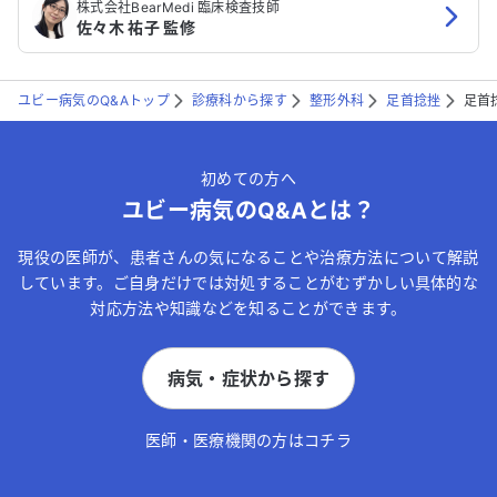
株式会社BearMedi 臨床検査技師
佐々木 祐子 監修
ユビー病気のQ&Aトップ
診療科から探す
整形外科
足首捻挫
足首
初めての方へ
ユビー病気のQ&Aとは？
現役の医師が、患者さんの気になることや治療方法について解説
しています。ご自身だけでは対処することがむずかしい具体的な
対応方法や知識などを知ることができます。
病気・症状から探す
医師・医療機関の方はコチラ