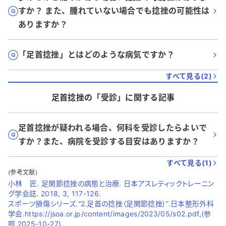
すか？ また、腫れていない場合でも捻挫の可能性は
ありますか？
「足首捻挫」とはどのような病気ですか？
すべて見る(
2
)
足首捻挫
の「
受診
」に関する記事
足首捻挫が疑われる場合、何科を受診したらよいで
すか？また、病院を受診する目安はありますか？
すべて見る(
1
)
(参考文献)
小林 匠. 足関節捻挫の病態と治療. 日本アスレティックトレーニン
グ学会誌. 2018, 3, 117-126.
スポーツ損傷シリーズ.“2.足首の捻挫（足関節捻挫）”.日本整形外科
学会.https://jsoa.or.jp/content/images/2023/05/s02.pdf,(参
照 2025-10-27).