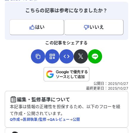
こちらの記事は参考になりましたか？
はい
いいえ
よろしければ、ご意見・ご感想をお寄せください。
この記事をシェアする
𝕏
こちらは送信専用のフォームです。氏名やご自身の病気の詳細な
公開日
：
2025/10/27
どの個人情報は入れないでください。
最終更新日
：
2025/10/27
編集・監修基準について
送信する
本記事は情報の正確性を担保するため、以下のフローを経
て作成・公開されています。
Q作成
➔
医師執筆/監修
➔
QAレビュー
➔
公開