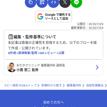
𝕏
こちらは送信専用のフォームです。氏名やご自身の病気の詳細な
公開日
：
2025/7/29
どの個人情報は入れないでください。
最終更新日
：
2025/7/29
編集・監修基準について
送信する
本記事は情報の正確性を担保するため、以下のフローを経
て作成・公開されています。
Q作成
➔
医師執筆/監修
➔
QAレビュー
➔
公開
おだかクリニック 循環器内科 副院長
小鷹 悠二 監修
ユビー病気のQ&Aトップ
診療科から探す
循環器内科
血栓性静脈炎
初めての方へ