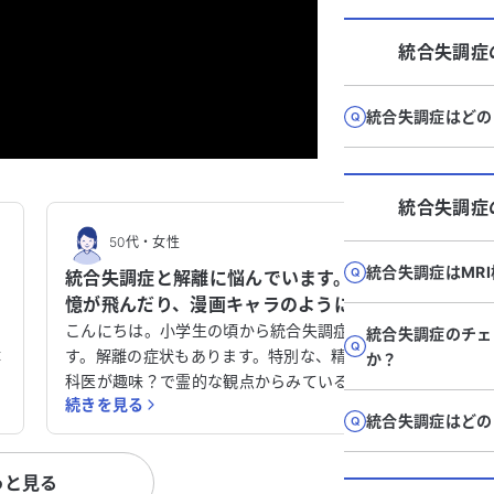
統合失調症
統合失調症はどの
統合失調症
50代
・
女性
統合失調症はMR
統合失調症と解離に悩んでいます。記
き
憶が飛んだり、漫画キャラのように
話しをすることがあります。
高
こんにちは。小学生の頃から統合失調症で
統合失調症のチェ
体
す。解離の症状もあります。特別な、精神
か？
視
科医が趣味？で霊的な観点からみている病
続きを見る
が
院で憑依型の解離といわれました。幼少期
統合失調症はどの
番
の記憶がないです。また、漫画のキャラク
す
ターのように話したりすることがあり困惑
っと見る
神
しています。統合失調症の治療を再開する