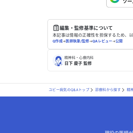
さい。
送
編集・監修基準について
本記事は情報の正確性を担保するため、
Q作成
➔
医師執筆/監修
➔
QAレビュー
➔
公開
精神科・心療内科
日下 慶子 監修
ユビー病気のQ&Aトップ
診療科から探す
精