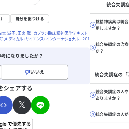
予定ですが、解離についてはどうすればい
統合失調
バ
いでしょうか。言ってもどうにもならない
良
のではと思っています。家族も精神的な問
害）
自分を傷つける
抗精神病薬は統合
感
題があるようです。どうすればよいでしょ
用しますか？
願
うか？
 井上令一，四宮 滋子，田宮 聡：カプラン臨床精神医学テキスト
京：メ ディカル・サイエンス・インターナショナル； 201
統合失調症の治療
か？
参考になりましたか？
いいえ
統合失調症
の「
寄せください。
をシェアする
統合失調症の人や
ありますか？
𝕏
統合失調症の人が
ご自身の病気の詳細などの個人情報は入れないでくだ