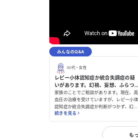
みんなのQ&A
90代
・
女性
レピー小体認知症か統合失調症の疑
いがあります。幻視、妄想、ふらつ
の症状について、薬の服用をどうす
家族のことでご相談があります。現在、
べきか相談させてください。
血圧の治療を受けていますが、レピー小
認知症か統合失調症か判断がつかず、幻
続きを見る
や妄想がひどく困っています。確定診断
難しいと聞いており、特にふらつきが一
つらい症状です。薬の服用についてどう
も
れば良いのか悩んでいますが、本人は精