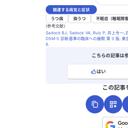
科の受診を拒んでいます。 このような状況
関連する病気と症状
でどのように対処すれば良いのか、アド
イスをいただけると助かります。症状が
うつ病
抑うつ
不眠症（睡眠障
くならないどころか悪化しているように
(参考文献)
じ、非常に心配です。どうかご助言をお
Sadock BJ, Sadock VA, Ruiz P,
いいたします。
DSM-5 診断基準の臨床への展開 第 3 版．東
6.
こちらの記事は
はい
よろしければ、ご意見・ご感想をお
この記事
こちらは送信専用のフォームです。氏名や