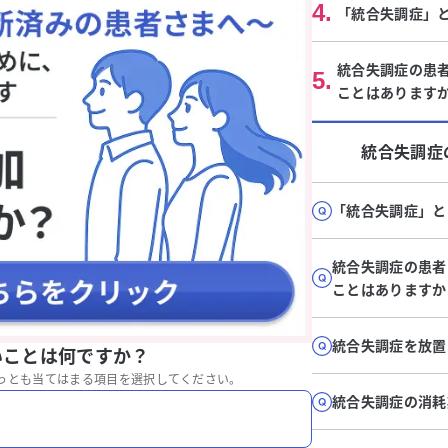
4
.
「統合失調症」
統合失調症の患
5
.
ことはあります
統合失調症
「統合失調症」と
統合失調症の患者
ことはありますか
統合失調症を放置
いことは何ですか？
っとも当てはまる項目を選択してください。
統合失調症の消耗