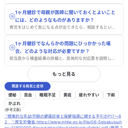
1ヶ月健診で母親が医師に聞いておくとよいこと
には、どのようなものがありますか？
育児をはじめて気になる点が出てきたら、相談するといいでしょう。
1ヶ月健診でなんらかの問題にひっかかった場
合、どのような対応が必要ですか？
担当医から検査結果の詳細と、具体的な対応策を説明してもらいましょう。
もっと見る
関連する病気と症状
便秘
貧血
睡眠不足
黄疸
疲れやすい
下痢
かぶれ
(参考文献)
.“標準的な乳幼児期の健康診査と保健指導に関する手引きP17～8
2 ”.厚生労働省.https://www.mhlw.go.jp/file/06-Seisakujouh
ou-11900000-Koyoukintoujidoukateikyoku/tebiki.pdf,(参照 2