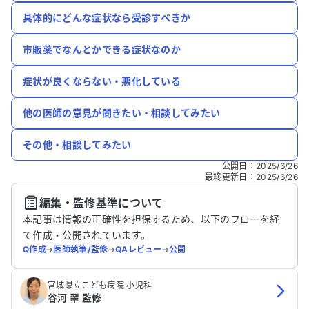
具体的にどんな症状なら受診すべきか
市販薬でなんとかできる症状なのか
症状が良くならない・悪化している
他の医師の意見が聞きたい・相談してみたい
その他・相談してみたい
公開日
：
2025/6/26
最終更新日
：
2025/6/26
編集・監修基準について
本記事は情報の正確性を担保するため、以下のフローを経
て作成・公開されています。
Q作成
➔
医師執筆/監修
➔
QAレビュー
➔
公開
宮城県立こども病院 小児科
谷河 翠 監修