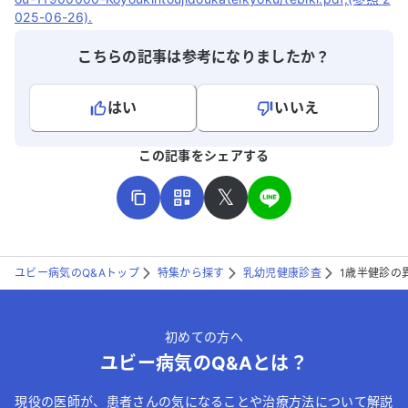
025-06-26).
こちらの記事は参考になりましたか？
はい
いいえ
よろしければ、ご意見・ご感想をお寄せください。
この記事をシェアする
𝕏
ユビー病気のQ&Aトップ
特集から探す
乳幼児健康診査
1歳半健診の
こちらは送信専用のフォームです。氏名やご自身の病気の詳細な
どの個人情報は入れないでください。
初めての方へ
送信する
ユビー病気のQ&Aとは？
現役の医師が、患者さんの気になることや治療方法について解説