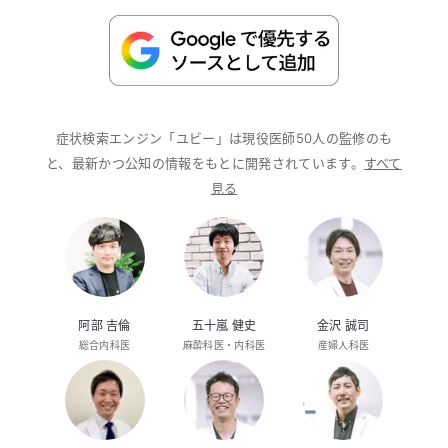
症状検索エンジン「ユビー」は現役医師50人の監修のも
と、最新かつ公知の情報をもとに開発されています。
すべて
見る
阿部 吉倫
五十嵐 健史
金沢 誠司
総合内科医
麻酔科医・内科医
産婦人科医