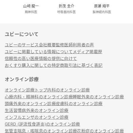
山﨑 龍一
折茂 圭介
原瀬 翔平
精神科医
呼吸器内科医
脳神経内科医
ユビーについて
リンク
ユビーのサービス
会社概要
監修医師
利用者の声
ユビーに掲載している情報について
メディア掲載歴
信頼性の高い医療情報の提供に向けて
おくすり購入に関しての特定商取引法に基づく表記
オンライン診療
オンライン診療トップ
内科のオンライン診療
心療内科・精神科のオンライン診療
睡眠外来のオンライン診療
頭痛外来のオンライン診療
皮膚科のオンライン診療
生活習慣病外来のオンライン診療
インフルエンザのオンライン診療
GERD (逆流性食道炎)のオンライン診療
気管支喘息・咳喘息のオンライン診療
花粉症のオンライン診療