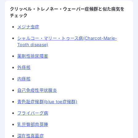
クリッペル・トレノネー・ウェーバー症候群と似た病気を
チェック
メジナ虫症
シャルコー・マリー・トゥース病(Charcot-Marie-
Tooth disease)
薬剤性排尿障害
外痔核
内痔核
自己免疫性甲状腺炎
青色趾症候群(blue toe症候群)
フライバーグ病
乳児臀部肉芽腫
深在性真菌症