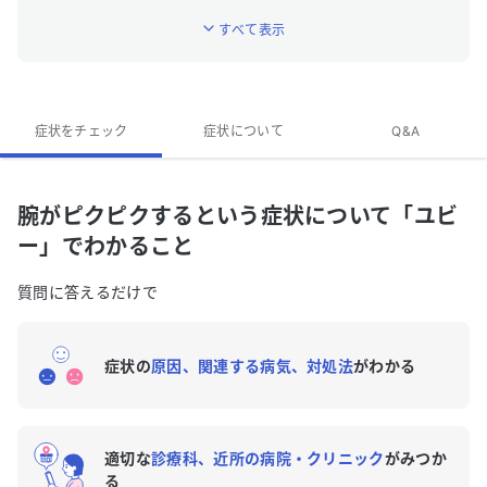
こと
すべて表示
「腕がピクピクする」はどんな症状ですか？
「腕がピクピクする」に関連する症状はありますか？
症状をチェック
「腕がピクピクする」のQ&A
症状について
Q&A
腕がピクピクするという症状について「ユビ
ー」でわかること
質問に答えるだけで
症状の
原因、関連する病気、対処法
がわかる
適切な
診療科、近所の病院・クリニック
がみつか
る