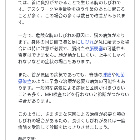
ては、首に負担がかかることで生じる腕のしびれで
す。デスクワークや重量物を扱う作業のあとに起こる
ことが多く、この場合の多くは数日で改善がみられま
す。
一方で、危険な腕のしびれの原因に、脳の病気があり
ます。身体の同じ側で腕と足に
しびれ
が急に始まった場
合には特に注意が必要で、脳出血や
脳梗塞
の可能性も
否定はできません。顔が動かしにくい、上手くしゃべ
れないなどの症状の場合もあります。
また、首が原因の病気であっても、脊髄の
腫瘍
や
細菌
感染症
のように早急な治療が必要な病気の可能性もあ
ります。一般的な病気による症状と区別が付きづらい
ことも多く、MRI検査などを行わないと診断がつかない
場合があります。
このように、さまざまな原因による治療が必要な腕の
しびれの場合があるため、長引くしびれがあれば一度
病院を受診して診断をはっきりさせましょう。
参考文献: