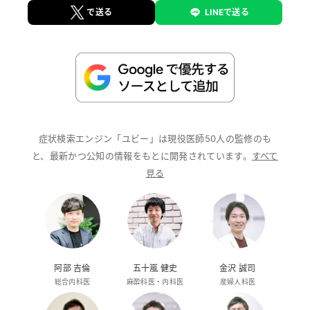
で送る
LINEで送る
症状検索エンジン「ユビー」は現役医師50人の監修のも
と、最新かつ公知の情報をもとに開発されています。
すべて
見る
阿部 吉倫
五十嵐 健史
金沢 誠司
総合内科医
麻酔科医・内科医
産婦人科医