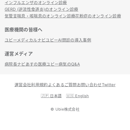
インフルエンザのオンライン診療
GERD (逆流性食道炎)のオンライン診療
気管支喘息・咳喘息のオンライン診療
花粉症のオンライン診療
医療機関の皆様へ
ユビーメディカルナビ
ユビーAI問診の導入事例
運営メディア
病院長ナビ
あすの医療
ユビー病気のQ&A
運営会社
利用規約
よくあるご質問
お問い合わせ
Twitter
🇯🇵
日本語
🇺🇸
English
©
Ubie株式会社