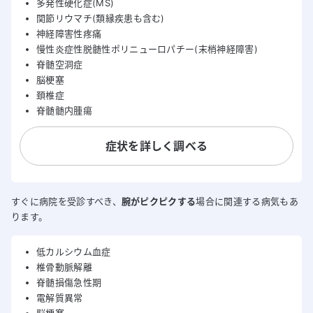
多発性硬化症(MS)
関節リウマチ(類縁疾患も含む)
神経障害性疼痛
慢性炎症性脱髄性ポリニューロパチー(末梢神経障害)
脊髄空洞症
脳梗塞
頚椎症
脊髄髄内腫瘍
症状を詳しく調べる
すぐに病院を受診すべき、
腕がピクピクする
場合に関連する病気もあ
ります。
低カルシウム血症
椎骨動脈解離
脊髄損傷急性期
電解質異常