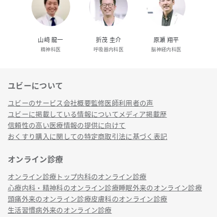
山﨑 龍一
折茂 圭介
原瀬 翔平
精神科医
呼吸器内科医
脳神経内科医
ユビーについて
リンク
ユビーのサービス
会社概要
監修医師
利用者の声
ユビーに掲載している情報について
メディア掲載歴
信頼性の高い医療情報の提供に向けて
おくすり購入に関しての特定商取引法に基づく表記
オンライン診療
オンライン診療トップ
内科のオンライン診療
心療内科・精神科のオンライン診療
睡眠外来のオンライン診療
頭痛外来のオンライン診療
皮膚科のオンライン診療
生活習慣病外来のオンライン診療