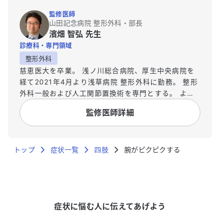
監修医師
山田記念病院 整形外科・部長
濱畑 智弘 先生
診療科・専門領域
整形外科
慈恵医大を卒業。 浅ノ川総合病院、厚生中央病院を
経て2021年4月より浅草病院 整形外科に勤務。 整形
外科一般および人工関節置換術を専門とする。 より
広い視点で医療を捉えなおすことが出来るように
監修医師詳細
2020年4月より立教大学ビジネスデザイン研究科に
入学、2022年3月に卒業しMBA取得。
トップ
症状一覧
四肢
腕がピクピクする
症状に悩む人に伝えてあげよう