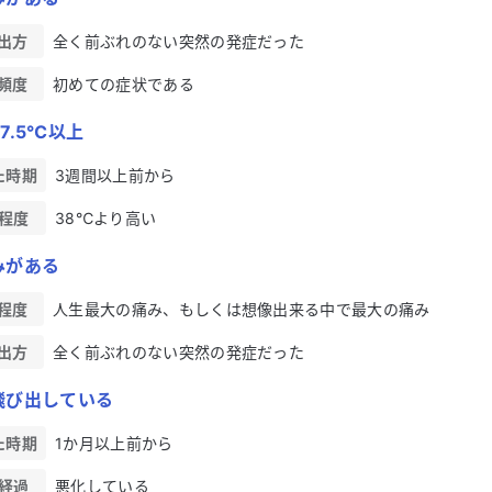
出方
全く前ぶれのない突然の発症だった
頻度
初めての症状である
7.5℃以上
た時期
3週間以上前から
程度
38℃より高い
みがある
程度
人生最大の痛み、もしくは想像出来る中で最大の痛み
出方
全く前ぶれのない突然の発症だった
飛び出している
た時期
1か月以上前から
経過
悪化している