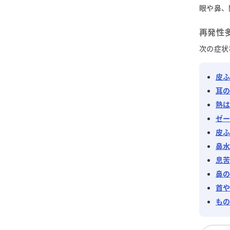
眼や鼻、
再発性
次の症状
皮
耳
熱
ゼ
皮
鼻
息
鼻
首
も