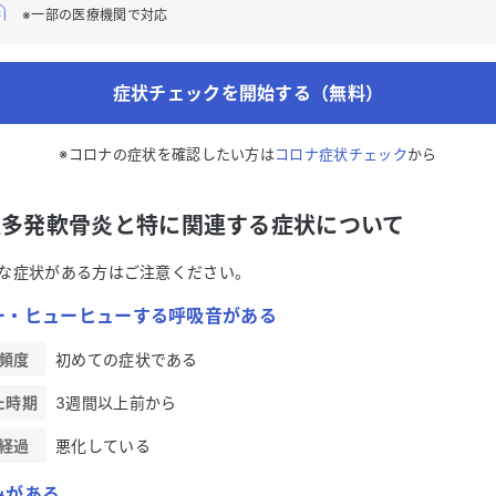
※一部の医療機関で対応
症状チェックを開始する（無料）
※コロナの症状を確認したい方は
コロナ症状チェック
から
性多発軟骨炎と特に関連する症状について
な症状がある方はご注意ください。
ー・ヒューヒューする呼吸音がある
頻度
初めての症状である
た時期
3週間以上前から
経過
悪化している
みがある