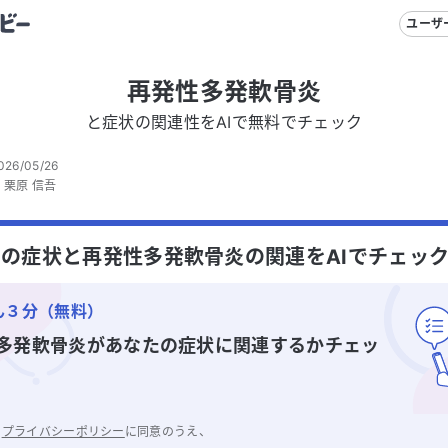
ユーザ
再発性多発軟骨炎
と症状の関連性をAIで無料でチェック
026/05/26
：
栗原 信吾
の症状と再発性多発軟骨炎の関連をAIでチェッ
ん３分（無料）
多発軟骨炎
があなたの症状に関連するかチェッ
と
プライバシーポリシー
に同意のうえ、