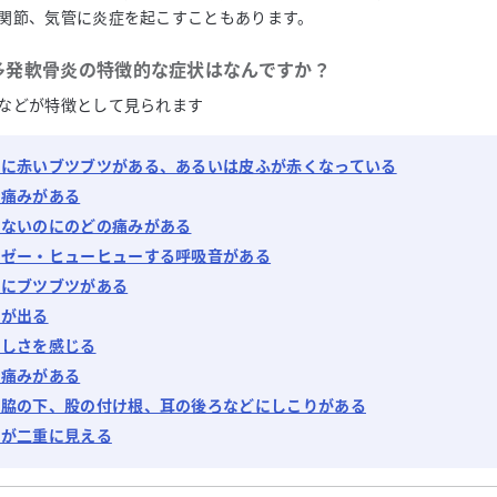
関節、気管に炎症を起こすこともあります。
多発軟骨炎
の特徴的な症状はなんですか？
などが特徴として見られます
ふに赤いブツブツがある、あるいは皮ふが赤くなっている
の痛みがある
はないのにのどの痛みがある
ーゼー・ヒューヒューする呼吸音がある
ふにブツブツがある
水が出る
苦しさを感じる
の痛みがある
や脇の下、股の付け根、耳の後ろなどにしこりがある
のが二重に見える