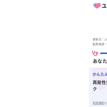
更新日：
2
監修医師
あなた
かんた
再発性
ク
利用規約