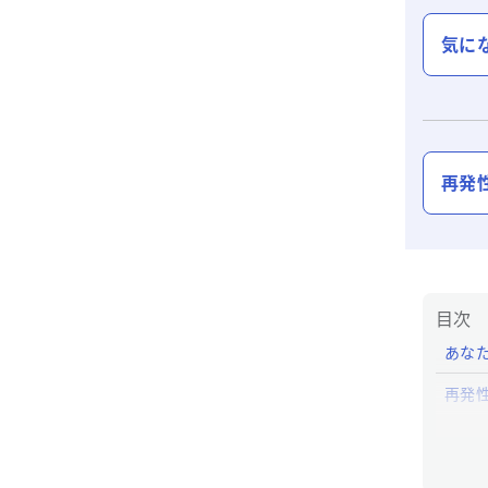
気に
再発
目次
あな
再発
再発