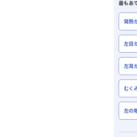
最もあ
発熱
左目
左耳
むく
左の