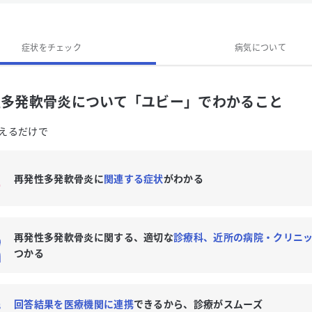
再発性多発軟骨炎への対処法は？
再発性多発軟骨炎の専門医がいる近くの病院はありますか？
症状をチェック
病気について
性多発軟骨炎について「ユビー」でわかること
えるだけで
再発性多発軟骨炎に
関連する症状
がわかる
再発性多発軟骨炎に関する、適切な
診療科、近所の病院・クリニ
つかる
回答結果を医療機関に連携
できるから、診療がスムーズ