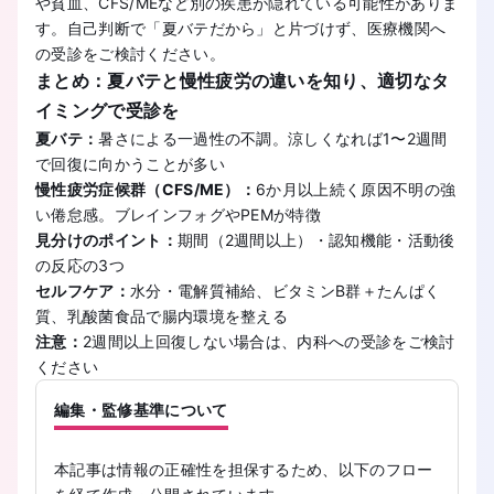
や貧血、CFS/MEなど別の疾患が隠れている可能性がありま
す。自己判断で「夏バテだから」と片づけず、医療機関へ
の受診をご検討ください。
まとめ：夏バテと慢性疲労の違いを知り、適切なタ
イミングで受診を
夏バテ：
暑さによる一過性の不調。涼しくなれば1〜2週間
で回復に向かうことが多い
慢性疲労症候群（CFS/ME）：
6か月以上続く原因不明の強
い倦怠感。ブレインフォグやPEMが特徴
見分けのポイント：
期間（2週間以上）・認知機能・活動後
の反応の3つ
セルフケア：
水分・電解質補給、ビタミンB群＋たんぱく
質、乳酸菌食品で腸内環境を整える
注意：
2週間以上回復しない場合は、内科への受診をご検討
ください
編集・監修基準について
本記事は情報の正確性を担保するため、以下のフロー