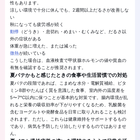
性もあります。
涼しい環境で十分に休んでも、2週間以上だるさが改善しな
い
秋になっても疲労感が続く
動悸
（どうき）・息切れ・めまい・むくみなど、だるさ以
外の症状がある
体重が急に増えた、または減った
微熱
が続いている
こうした場合は、血液検査で甲状腺ホルモンの値や貧血の
有無を確認することが推奨されます。
夏バテかもと感じたときの食事や生活習慣での対処
夏バテの段階であれば、こまめな水分・電解質補給、ビタ
ミンB群やたんぱく質を意識した食事、室内外の温度差を
5〜7℃以内に保つことが基本的な対策です。腸内環境が乱
れると栄養の吸収効率が下がりやすくなるため、乳酸菌を
含むヨーグルトや発酵食品を日常に取り入れることも検討
されます。ただし、これらは健康維持をサポートするもの
であり、病気を予防したり治したりするものではありませ
ん。