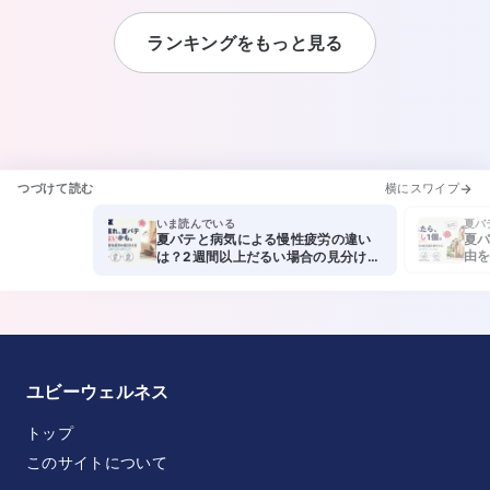
ランキングをもっと見る
つづけて読む
横にスワイプ
いま読んでいる
夏バ
夏バテと病気による慢性疲労の違い
夏バ
由を
は？2週間以上だるい場合の見分け方
を教えてください。
ユビーウェルネス
トップ
このサイトについて