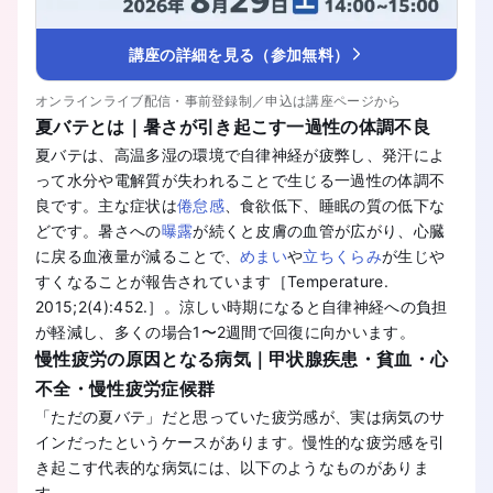
講座の詳細を見る（参加無料）
オンラインライブ配信・事前登録制／申込は講座ページから
夏バテとは｜暑さが引き起こす一過性の体調不良
夏バテは、高温多湿の環境で自律神経が疲弊し、発汗によ
って水分や電解質が失われることで生じる一過性の体調不
良です。主な症状は
倦怠感
、食欲低下、睡眠の質の低下な
どです。暑さへの
曝露
が続くと皮膚の血管が広がり、心臓
に戻る血液量が減ることで、
めまい
や
立ちくらみ
が生じや
すくなることが報告されています［Temperature.
2015;2(4):452.］。涼しい時期になると自律神経への負担
が軽減し、多くの場合1〜2週間で回復に向かいます。
慢性疲労の原因となる病気｜甲状腺疾患・貧血・心
不全・慢性疲労症候群
「ただの夏バテ」だと思っていた疲労感が、実は病気のサ
インだったというケースがあります。慢性的な疲労感を引
き起こす代表的な病気には、以下のようなものがありま
す。