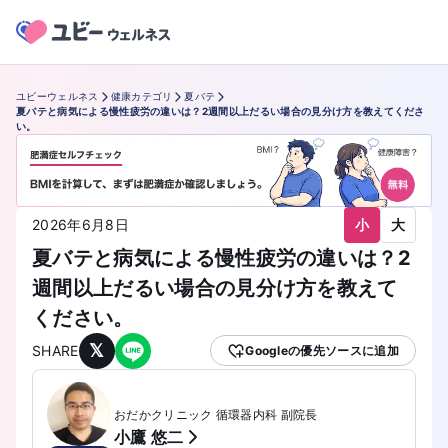
ユビーウェルネス
健康カテゴリ
夏バテ
夏バテと病気による慢性疲労の違いは？2週間以上だるい場合の見分け方を教えてくださ
い。
小
大
2026年6月8日
夏バテと病気による慢性疲労の違いは？2
週間以上だるい場合の見分け方を教えて
ください。
𝕏
SHARE
Googleの優先ソースに追加
おだかクリニック 循環器内科 副院長
小鷹 悠二