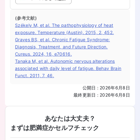
(参考文献)
Székely M, et al. The pathophysiology of heat
exposure. Temperature (Austin). 2015, 2, 452.
Graves BS, et al. Chronic Fatigue Syndrome:
Diagnosis, Treatment, and Future Direction.
Cureus. 2024, 16, e70616.
Tanaka M, et al. Autonomic nervous alterations
associated with daily level of fatigue. Behav Brain
Funct. 2011, 7, 46.
公開日
:
2026年6月8日
最終更新日
:
2026年6月8日
あなたは大丈夫？
まずは肥満症かセルフチェック