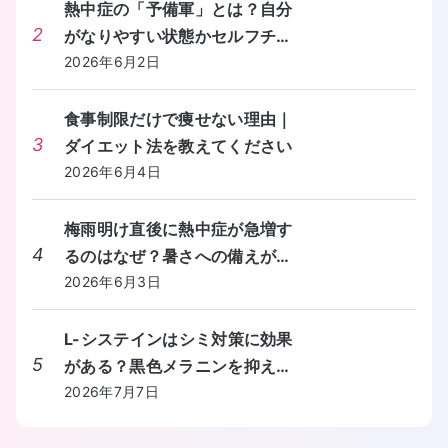
熱中症の「予備軍」とは？自分
2
がなりやすい状態かセルフチェ
ックする方法を教えてくださ
2026年6月2日
い。
食事制限だけで痩せない理由｜
3
ダイエット法を教えてください
2026年6月4日
梅雨明け直後に熱中症が急増す
4
るのはなぜ？暑さへの備えが間
に合わないときの対処法を教え
2026年6月3日
てください。
L-システインはシミ対策に効果
5
がある？黒色メラニンを抑える
しくみと食事からの摂り方を教
2026年7月7日
えてください。