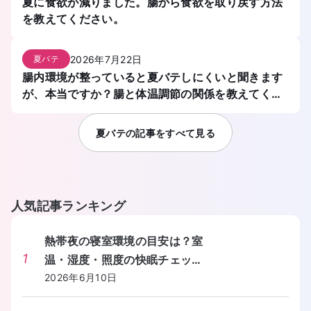
夏に食欲が減りました。腸から食欲を取り戻す方法
を教えてください。
2026年7月22日
夏バテ
腸内環境が整っていると夏バテしにくいと聞きます
が、本当ですか？腸と体温調節の関係を教えてくだ
さい。
夏バテ
の記事をすべて見る
人気記事ランキング
熱帯夜の寝室環境の目安は？室
1
温・湿度・照度の快眠チェック
リストを教えてください。
2026年6月10日