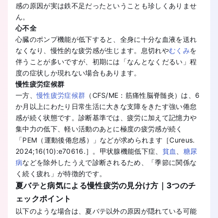
感の原因が実は鉄不足だったということも珍しくありませ
ん。
心不全
心臓のポンプ機能が低下すると、全身に十分な血液を送れ
なくなり、慢性的な疲労感が生じます。息切れや
むくみ
を
伴うことが多いですが、初期には「なんとなくだるい」程
度の症状しか現れない場合もあります。
慢性疲労症候群
一方、
慢性疲労症候群
（CFS/ME：筋痛性脳脊髄炎）は、6
か月以上にわたり日常生活に大きな支障をきたす強い倦怠
感が続く状態です。診断基準では、疲労に加えて記憶力や
集中力の低下、軽い活動のあとに極度の疲労感が続く
「PEM（運動後倦怠感）」などが求められます［Cureus.
2024;16(10):e70616.］。甲状腺機能低下症、
貧血
、
糖尿
病
などを除外したうえで診断されるため、「季節に関係な
く続く疲れ」が特徴的です。
夏バテと病気による慢性疲労の見分け方｜3つのチ
ェックポイント
以下のような場合は、夏バテ以外の原因が隠れている可能