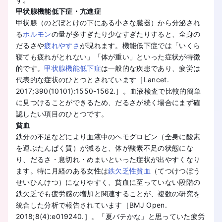
甲状腺機能低下症・亢進症
甲状腺（のどぼとけの下にある小さな臓器）から分泌され
る
ホルモン
の量が多すぎたり少なすぎたりすると、全身の
だるさや
疲れやすさ
が現れます。機能低下症では「いくら
寝ても疲れがとれない」「体が重い」といった症状が特徴
的です。
甲状腺機能低下症
は一般的な疾患であり、疲労は
代表的な症状のひとつとされています［Lancet.
2017;390(10101):1550-1562.］。血液検査で比較的簡単
に見つけることができるため、だるさが続く場合にまず確
認したい項目のひとつです。
貧血
鉄分の不足などにより血液中のヘモグロビン（全身に酸素
を運ぶたんぱく質）が減ると、体が酸素不足の状態にな
り、だるさ・息切れ・めまいといった症状が出やすくなり
ます。特に月経のある女性は
鉄欠乏性貧血
（てつけつぼう
せいひんけつ）になりやすく、貧血に至っていない段階の
鉄欠乏でも疲労感の増加と関連することが、複数の研究を
統合した分析で報告されています［BMJ Open.
2018;8(4):e019240.］。「夏バテかな」と思っていた疲労