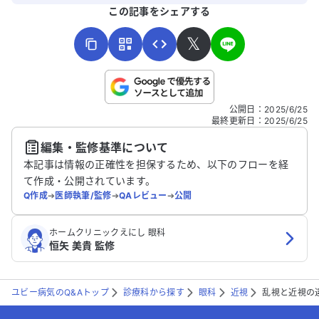
よろしければ、ご意見・ご感想をお寄せください。
この記事をシェアする
𝕏
こちらは送信専用のフォームです。氏名やご自身の病気の詳細な
公開日
：
2025/6/25
どの個人情報は入れないでください。
最終更新日
：
2025/6/25
編集・監修基準について
送信する
本記事は情報の正確性を担保するため、以下のフローを経
て作成・公開されています。
Q作成
➔
医師執筆/監修
➔
QAレビュー
➔
公開
ホームクリニックえにし 眼科
恒矢 美貴 監修
ユビー病気のQ&Aトップ
診療科から探す
眼科
近視
乱視と近視の