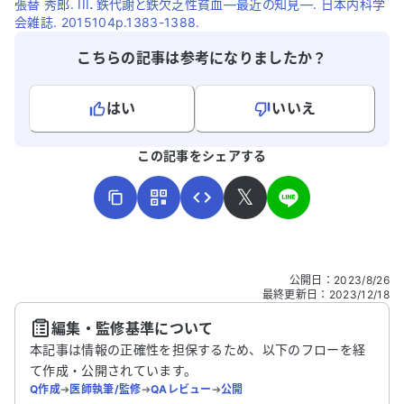
張替 秀郎. III．鉄代謝と鉄欠乏性貧血―最近の知見―. 日本内科学
会雑誌. 2015104p.1383-1388.
こちらの記事は参考になりましたか？
はい
いいえ
よろしければ、ご意見・ご感想をお寄せください。
この記事をシェアする
𝕏
こちらは送信専用のフォームです。氏名やご自身の病気の詳細な
公開日
：
2023/8/26
どの個人情報は入れないでください。
最終更新日
：
2023/12/18
編集・監修基準について
送信する
本記事は情報の正確性を担保するため、以下のフローを経
て作成・公開されています。
Q作成
➔
医師執筆/監修
➔
QAレビュー
➔
公開