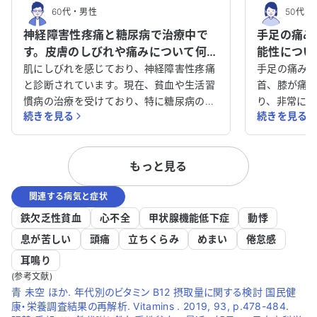
60代
・
男性
50代
・
神経障害性疼痛と糖尿病で治療中で
手足の痛み
す。皮膚のしびれや痛みについて何科
能性につい
を受診すべきか教えてください。
ください。
肌にしびれを感じており、神経障害性疼痛
手足の痛み
と診断されています。現在、貧血や生活習
首、膝が痛
慣病の治療を受けており、特に糖尿病の治
り、非常に
続きを見る
続きを見る
療を続けています。皮膚のしびれや痛み、
診しており
ほてりが半年以上改善せず、非常に困って
血・生活習
います。アレルギーはありません。 この症
レルギーはありませ
もっと見る
状に対して、どの科を受診すべきか迷って
病やリウマ
います。皮膚のしびれや痛みが続く原因を
過観察中で
関連する病気と症状
詳しく知りたいですし、適切な治療法があ
用が多いと
れば教えていただきたいです。どのように
（NSAID
鉄欠乏性貧血
心不全
甲状腺機能低下症
動悸
対処すれば良いのか、アドバイスをいただ
が、痛みが続いてい
息が苦しい
頭痛
立ちくらみ
めまい
倦怠感
けると助かります。
ように対処
耳鳴り
いただける
(参考文献)
ための具体
青 未空 ほか. 年代別のビタミン B12 摂取量に関する検討 国民健
療法があれ
康・栄養調査結果の再解析. Vitamins . 2019, 93, p.478-484.