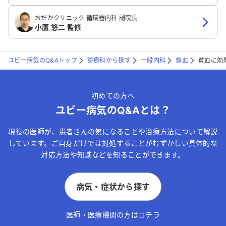
おだかクリニック 循環器内科 副院長
小鷹 悠二 監修
ユビー病気のQ&Aトップ
診療科から探す
一般内科
貧血
貧血に効
初めての方へ
ユビー病気のQ&Aとは？
現役の医師が、患者さんの気になることや治療方法について解説
しています。ご自身だけでは対処することがむずかしい具体的な
対応方法や知識などを知ることができます。
病気・症状から探す
医師・医療機関の方はコチラ