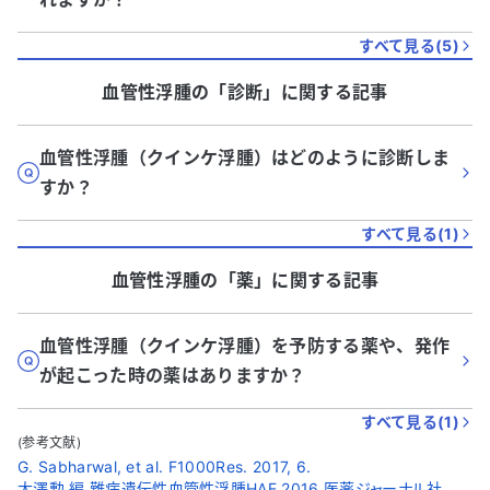
すべて見る(
5
)
血管性浮腫
の「
診断
」に関する記事
血管性浮腫（クインケ浮腫）はどのように診断しま
すか？
すべて見る(
1
)
血管性浮腫
の「
薬
」に関する記事
血管性浮腫（クインケ浮腫）を予防する薬や、発作
が起こった時の薬はありますか？
すべて見る(
1
)
(参考文献)
G. Sabharwal, et al. F1000Res. 2017, 6.
大澤勲 編.難病遺伝性血管性浮腫HAE.2016,医薬ジャーナル社.