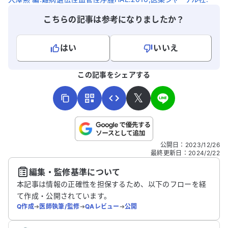
こちらの記事は参考になりましたか？
はい
いいえ
よろしければ、ご意見・ご感想をお寄せください。
この記事をシェアする
𝕏
こちらは送信専用のフォームです。氏名やご自身の病気の詳細な
公開日
：
2023/12/26
どの個人情報は入れないでください。
最終更新日
：
2024/2/22
編集・監修基準について
送信する
本記事は情報の正確性を担保するため、以下のフローを経
て作成・公開されています。
Q作成
➔
医師執筆/監修
➔
QAレビュー
➔
公開