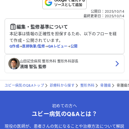
こちらは送信専用のフォームです。氏名やご自身の病気の詳細な
公開日
：
2025/10/14
どの個人情報は入れないでください。
最終更新日
：
2025/10/14
編集・監修基準について
送信する
本記事は情報の正確性を担保するため、以下のフローを経
て作成・公開されています。
Q作成
➔
医師執筆/監修
➔
QAレビュー
➔
公開
山田記念病院 整形外科 整形外科部長
濱畑 智弘 監修
ユビー病気のQ&Aトップ
診療科から探す
整形外科
骨腫瘍
骨腫瘍
初めての方へ
ユビー病気のQ&Aとは？
現役の医師が、患者さんの気になることや治療方法について解説