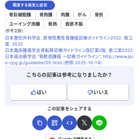
関連する病気と症状
骨巨細胞腫
骨肉腫
肉腫
がん
骨折
ユーイング肉腫
発熱
食欲不振
(参考文献)
日本整形外科学会. 原発性悪性骨腫瘍診療ガイドライン2022. 南江
堂. 2022
日本臨床腫瘍学会骨転移診療ガイドライン改訂第2版. 南江堂2022
日本癌治療学会.“骨軟部腫瘍 ～診療ガイドライン”..http://www.jsc
o-cpg.jp/guideline/05.html,(参照 2025-10-14).
こちらの記事は参考になりましたか？
はい
いいえ
よろしければ、ご意見・ご感想をお寄せください。
この記事をシェアする
𝕏