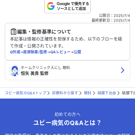
こちらは送信専用のフォームです。氏名やご自身の病気の詳細な
公開日
：
2025/7/4
どの個人情報は入れないでください。
最終更新日
：
2025/7/4
編集・監修基準について
送信する
本記事は情報の正確性を担保するため、以下のフローを経
て作成・公開されています。
Q作成
➔
医師執筆/監修
➔
QAレビュー
➔
公開
ホームクリニックえにし 眼科
恒矢 美貴 監修
ユビー病気のQ&Aトップ
診療科から探す
眼科
結膜下出血
結膜下
初めての方へ
ユビー病気のQ&Aとは？