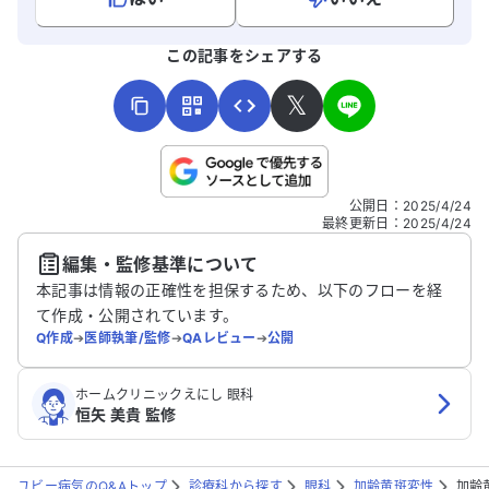
よろしければ、ご意見・ご感想をお寄せください。
この記事をシェアする
𝕏
こちらは送信専用のフォームです。氏名やご自身の病気の詳細な
公開日
：
2025/4/24
どの個人情報は入れないでください。
最終更新日
：
2025/4/24
編集・監修基準について
送信する
本記事は情報の正確性を担保するため、以下のフローを経
て作成・公開されています。
Q作成
➔
医師執筆/監修
➔
QAレビュー
➔
公開
ホームクリニックえにし 眼科
恒矢 美貴 監修
ユビー病気のQ&Aトップ
診療科から探す
眼科
加齢黄斑変性
加齢