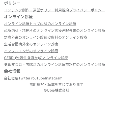
ポリシー
コンテンツ制作・運営ポリシー
利用規約
プライバシーポリシー
オンライン診療
オンライン診療トップ
内科のオンライン診療
心療内科・精神科のオンライン診療
睡眠外来のオンライン診療
頭痛外来のオンライン診療
皮膚科のオンライン診療
生活習慣病外来のオンライン診療
インフルエンザのオンライン診療
GERD (逆流性食道炎)のオンライン診療
気管支喘息・咳喘息のオンライン診療
花粉症のオンライン診療
会社情報
会社概要
Twitter
YouTube
Instagram
無断複写・転載を禁じております
©Ubie株式会社