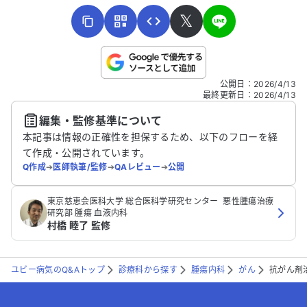
𝕏
こちらは送信専用のフォームです。氏名やご自身の病気の詳細な
公開日
：
2026/4/13
どの個人情報は入れないでください。
最終更新日
：
2026/4/13
編集・監修基準について
送信する
本記事は情報の正確性を担保するため、以下のフローを経
て作成・公開されています。
Q作成
➔
医師執筆/監修
➔
QAレビュー
➔
公開
‪東京慈恵会医科大学 総合医科学研究センター ‬ 悪性腫瘍治療
研究部‬ 腫瘍 血液内科
村橋 睦了 監修
ユビー病気のQ&Aトップ
診療科から探す
腫瘍内科
がん
抗がん剤