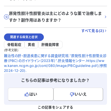
原発性胆汁性胆管炎は主にどのような薬で治療しま
すか？副作用はありますか？
すべて見る(
2
)
関連する病気と症状
骨粗鬆症
黄疸
肝機能障害
(参考文献)
難治性の肝・胆道疾患に関する調査研究班.“原発性胆汁性胆管炎診
療（PBC）のガイドライン（2023年）”.肝炎情報センター.https://ww
w.kanen.ncgm.go.jp/cont/080/image/PBCguideline.pdf,(参照
2024-12-20).
こちらの記事は参考になりましたか？
はい
いいえ
よろしければ、ご意見・ご感想をお寄せください。
この記事をシェアする