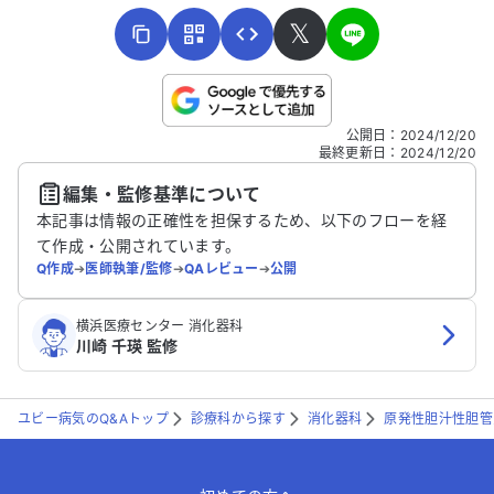
𝕏
こちらは送信専用のフォームです。氏名やご自身の病気の詳細な
公開日
：
2024/12/20
どの個人情報は入れないでください。
最終更新日
：
2024/12/20
編集・監修基準について
送信する
本記事は情報の正確性を担保するため、以下のフローを経
て作成・公開されています。
Q作成
➔
医師執筆/監修
➔
QAレビュー
➔
公開
横浜医療センター 消化器科
川崎 千瑛 監修
ユビー病気のQ&Aトップ
診療科から探す
消化器科
原発性胆汁性胆管