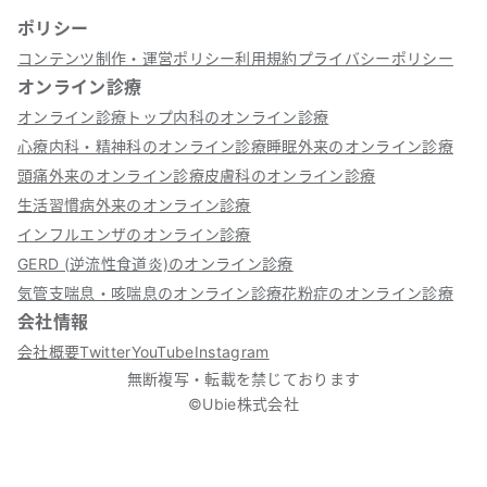
ポリシー
コンテンツ制作・運営ポリシー
利用規約
プライバシーポリシー
オンライン診療
オンライン診療トップ
内科のオンライン診療
心療内科・精神科のオンライン診療
睡眠外来のオンライン診療
頭痛外来のオンライン診療
皮膚科のオンライン診療
生活習慣病外来のオンライン診療
インフルエンザのオンライン診療
GERD (逆流性食道炎)のオンライン診療
気管支喘息・咳喘息のオンライン診療
花粉症のオンライン診療
会社情報
会社概要
Twitter
YouTube
Instagram
無断複写・転載を禁じております
©Ubie株式会社