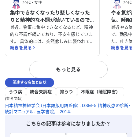
20代
・
女性
20代
・
集中できなくなったり悲しくなった
やる気が出
りと精神的な不調が続いているので
気、睡眠障
すが、原因と解決策のアドバイスを
しょうか？
最近、物事に集中できなくなるなど、精神
最近やる気
お願いします。
的な不調が続いており、不安を感じていま
で、勤務中
す。 具体的には、突然悲しみに襲われて泣
た、吐き気
続きを見る
続きを見る
いてしまったり、以前は楽しかったことが
なか眠れず
楽しめなくなったりしています。また、喜
す。このよ
びや嬉しさを感じにくくなり、何事にもや
当に適応障
もっと見る
りがいを感じられません。さらに、人との
良いかアド
関わりも円滑に進められず、気分が落ち込
す。
関連する病気と症状
みやすくなってしまいました。 このよう
な状態が続いているため、何か原因がある
うつ病
統合失調症
抑うつ
不眠症（睡眠障害）
のか、またどのように対処すれば良いの
(参考文献)
か、アドバイスをいただけると幸いです。
日本精神神経学会（日本語版用語監修）. DSM-5 精神疾患の診断・
統計マニュアル. 医学書院, 2014.
こちらの記事は参考になりましたか？