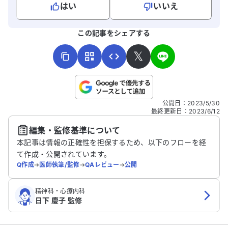
はい
いいえ
よろしければ、ご意見・ご感想をお寄せください。
この記事をシェアする
𝕏
こちらは送信専用のフォームです。氏名やご自身の病気の詳細な
公開日
：
2023/5/30
どの個人情報は入れないでください。
最終更新日
：
2023/6/12
編集・監修基準について
送信する
本記事は情報の正確性を担保するため、以下のフローを経
て作成・公開されています。
Q作成
➔
医師執筆/監修
➔
QAレビュー
➔
公開
精神科・心療内科
日下 慶子 監修