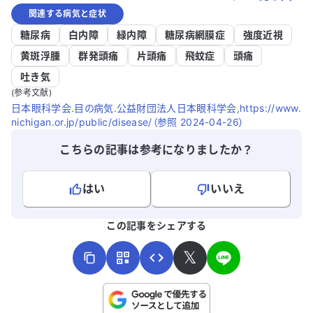
関連する病気と症状
糖尿病
白内障
緑内障
糖尿病網膜症
強度近視
黄斑浮腫
群発頭痛
片頭痛
飛蚊症
頭痛
吐き気
(参考文献)
日本眼科学会.目の病気.公益財団法人日本眼科学会,https://www.
nichigan.or.jp/public/disease/（参照 2024-04-26）
こちらの記事は参考になりましたか？
はい
いいえ
よろしければ、ご意見・ご感想をお寄せください。
この記事をシェアする
𝕏