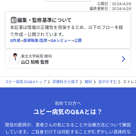
こちらは送信専用のフォームです。氏名やご自身の病気の詳細な
公開日
：
2024/4/26
どの個人情報は入れないでください。
最終更新日
：
2024/4/26
編集・監修基準について
送信する
本記事は情報の正確性を担保するため、以下のフローを経
て作成・公開されています。
Q作成
➔
医師執筆/監修
➔
QAレビュー
➔
公開
東北大学病院 眼科
山口 知暁 監修
ユビー病気のQ&Aトップ
診療科から探す
眼科
目がかすむ
ストレ
初めての方へ
ユビー病気のQ&Aとは？
現役の医師が、患者さんの気になることや治療方法について解説
しています。ご自身だけでは対処することがむずかしい具体的な