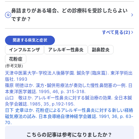
鼻詰まりがある場合、どの診療科を受診したらよい
ですか？
すべて見る(
2
)
関連する病気と症状
インフルエンザ
アレルギー性鼻炎
副鼻腔炎
花粉症
(参考文献)
天津中医薬大学・学校法人後藤学園. 鍼灸学〔臨床篇〕. 東洋学術出
版社. 1993
篠原 明徳ほか. 漢方・鍼併用療法が奏効した慢性鼻閉塞の一例. 日
本東洋医学雑誌. 1995, 46, p. 315-318.
山口 敬ほか. アレルギー性鼻炎に対する鍼治療の効果. 全日本鍼
灸学会雑誌. 1985, 35, p.192-195.
日下 史章ほか. 花粉症によるアレルギー性鼻炎に対する新しい経絡
磁気療法の試み. 日本良導絡自律神経学会雑誌. 1991, 36, p. 63-
70.
こちらの記事は参考になりましたか？