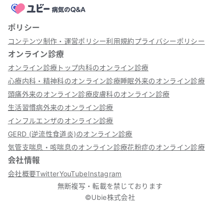
ポリシー
コンテンツ制作・運営ポリシー
利用規約
プライバシーポリシー
オンライン診療
オンライン診療トップ
内科のオンライン診療
心療内科・精神科のオンライン診療
睡眠外来のオンライン診療
頭痛外来のオンライン診療
皮膚科のオンライン診療
生活習慣病外来のオンライン診療
インフルエンザのオンライン診療
GERD (逆流性食道炎)のオンライン診療
気管支喘息・咳喘息のオンライン診療
花粉症のオンライン診療
会社情報
会社概要
Twitter
YouTube
Instagram
無断複写・転載を禁じております
©Ubie株式会社