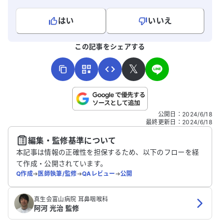
はい
いいえ
よろしければ、ご意見・ご感想をお寄せください。
この記事をシェアする
𝕏
こちらは送信専用のフォームです。氏名やご自身の病気の詳細な
公開日
：
2024/6/18
どの個人情報は入れないでください。
最終更新日
：
2024/6/18
編集・監修基準について
送信する
本記事は情報の正確性を担保するため、以下のフローを経
て作成・公開されています。
Q作成
➔
医師執筆/監修
➔
QAレビュー
➔
公開
真生会富山病院 耳鼻咽喉科
阿河 光治 監修