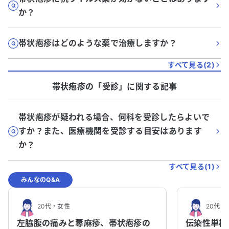
か？
帯状疱疹はどのような薬で治療しますか？
すべて見る(
2
)
帯状疱疹
の「
受診
」に関する記事
帯状疱疹が疑われる場合、何科を受診したらよいで
すか？また、医療機関を受診する目安はあります
か？
すべて見る(
1
)
みんなのQ&A
20代
・
女性
20代
・
左脇腹の痛みと蕁麻疹、帯状疱疹の
伝染性単核