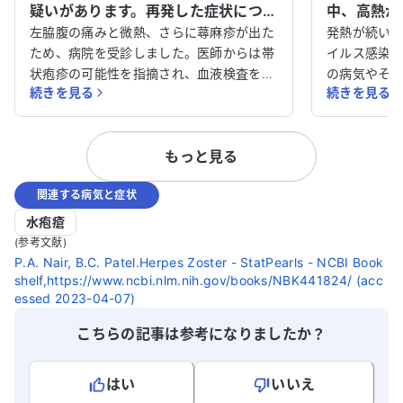
疑いがあります。再発した症状につい
中、高熱が
て相談させてください。
きでしょう
左脇腹の痛みと微熱、さらに蕁麻疹が出た
発熱が続いて
ため、病院を受診しました。医師からは帯
イルス感染
状疱疹の可能性を指摘され、血液検査を受
の病気やそ
続きを見る
続きを見る
け、お薬を処方されました。一時的に症状
中、抗菌薬
は治まりましたが、再び左脇腹の痛みと倦
出て入院治療
怠感が現れ、歩くのもつらい状況です。病
症状が確認
もっと見る
院からは1週間後に再診するよう指示され
定でしたが
ていますが、このままでよいのか不安で
帯状疱疹が
関連する病気と症状
す。他の医師の意見も聞いてみたいと考え
ています。 しかし、5日目に再び高熱が出
ています。どのように対処すればよいか、
ており、慢
水疱瘡
アドバイスをいただけると助かります。
かと不安で
(参考文献)
り、ピリピ
P.A. Nair, B.C. Patel.Herpes Zoster - StatPearls - NCBI Book
shelf,https://www.ncbi.nlm.nih.gov/books/NBK441824/ (acc
医師からは
essed 2023-04-07)
が、非常に心配です。 
科のない病
こちらの記事は参考になりましたか？
まで大丈夫
の先生は週
はい
いいえ
点滴治療を