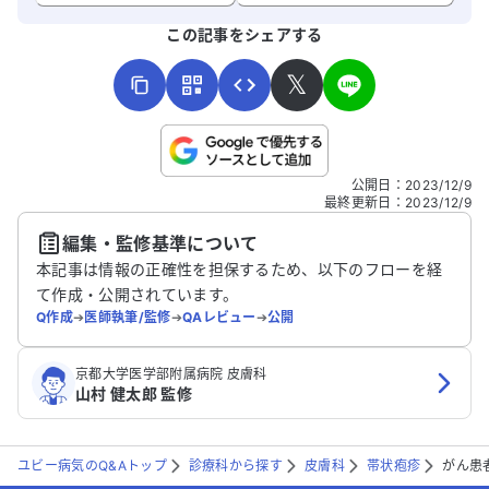
た大学病院
よろしければ、ご意見・ご感想をお寄せください。
います。ど
この記事をシェアする
ドバイスを
𝕏
こちらは送信専用のフォームです。氏名やご自身の病気の詳細な
公開日
：
2023/12/9
どの個人情報は入れないでください。
最終更新日
：
2023/12/9
編集・監修基準について
送信する
本記事は情報の正確性を担保するため、以下のフローを経
て作成・公開されています。
Q作成
➔
医師執筆/監修
➔
QAレビュー
➔
公開
京都大学医学部附属病院 皮膚科
山村 健太郎 監修
ユビー病気のQ&Aトップ
診療科から探す
皮膚科
帯状疱疹
がん患