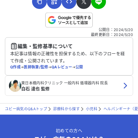
𝕏
こちらは送信専用のフォームです。氏名やご自身の病気の詳細な
公開日
：
2024/5/20
どの個人情報は入れないでください。
最終更新日
：
2024/5/20
編集・監修基準について
送信する
本記事は情報の正確性を担保するため、以下のフローを経
て作成・公開されています。
Q作成
➔
医師執筆/監修
➔
QAレビュー
➔
公開
東日本橋内科クリニック 一般内科 循環器内科 院長
白石 達也 監修
ユビー病気のQ&Aトップ
診療科から探す
小児科
ヘルパンギーナ（夏
初めての方へ