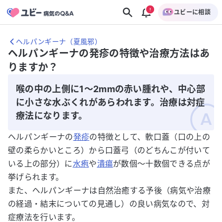
ユビーに相談
ヘルパンギーナ（夏風邪）
ヘルパンギーナの発疹の特徴や治療方法はあ
りますか？
喉の中の上側に1～2mmの赤い腫れや、中心部
に小さな水ぶくれがあらわれます。治療は対症
療法になります。
ヘルパンギーナの
発疹
の特徴として、軟口蓋（口の上の
壁の柔らかいところ）から口蓋弓（のどちんこが付いて
いる上の部分）に
水疱
や
潰瘍
が数個〜十数個できる点が
挙げられます。
また、ヘルパンギーナは自然治癒する予後（病気や治療
の経過・結末についての見通し）の良い病気なので、対
症療法を行います。