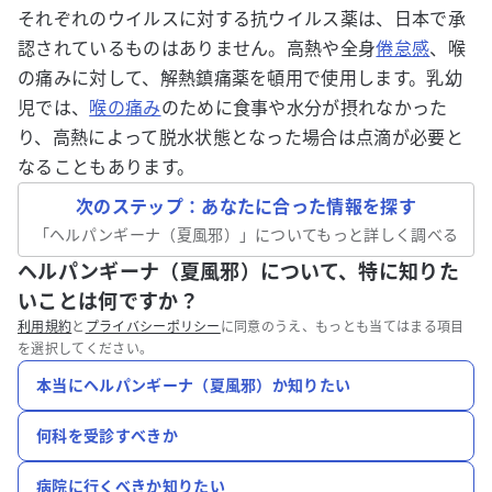
それぞれのウイルスに対する抗ウイルス薬は、日本で承
認されているものはありません。高熱や全身
倦怠感
、喉
の痛みに対して、解熱鎮痛薬を頓用で使用します。乳幼
児では、
喉の痛み
のために食事や水分が摂れなかった
り、高熱によって脱水状態となった場合は点滴が必要と
なることもあります。
次のステップ：あなたに合った情報を探す
「
ヘルパンギーナ（夏風邪）
」についてもっと詳しく調べる
ヘルパンギーナ（夏風邪）について、特に知りた
いことは何ですか？
利用規約
と
プライバシーポリシー
に同意のうえ、もっとも当てはまる項目
を選択してください。
本当にヘルパンギーナ（夏風邪）か知りたい
何科を受診すべきか
病院に行くべきか知りたい