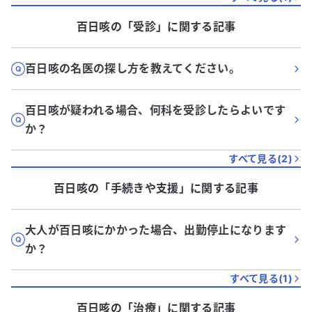
百日咳
の「
受診
」に関する記事
百日咳の名医の探し方を教えてください。
百日咳が疑われる場合、何科を受診したらよいです
か？
すべて見る(
2
)
百日咳
の「
手続きや支援
」に関する記事
大人が百日咳にかかった場合、出勤停止になります
か？
すべて見る(
1
)
百日咳
の「
治療
」に関する記事