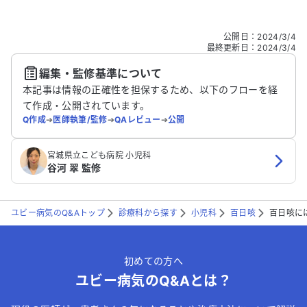
こちらは送信専用のフォームです。氏名やご自身の病気の詳細な
公開日
：
2024/3/4
どの個人情報は入れないでください。
最終更新日
：
2024/3/4
編集・監修基準について
送信する
本記事は情報の正確性を担保するため、以下のフローを経
て作成・公開されています。
Q作成
➔
医師執筆/監修
➔
QAレビュー
➔
公開
宮城県立こども病院 小児科
谷河 翠 監修
ユビー病気のQ&Aトップ
診療科から探す
小児科
百日咳
百日咳に
初めての方へ
ユビー病気のQ&Aとは？