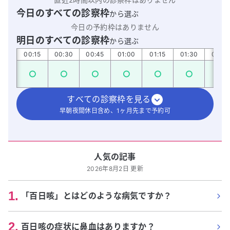
今日のすべての診察枠
から選ぶ
今日の予約枠はありません
明日のすべての診察枠
から選ぶ
:00
00:15
00:30
00:45
01:00
01:15
01:30
01:45
すべての診察枠を見る
早朝夜間休日含め、1ヶ月先まで予約可
人気の記事
2026年8月2日 更新
1
.
「百日咳」とはどのような病気ですか？
2
.
百日咳の症状に鼻血はありますか？