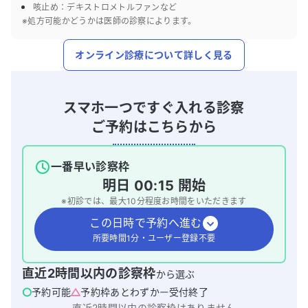
咳止め：デキストロメトルファンなど
※処方可能かどうかは医師の診察によります。
オンライン診療について詳しく見る
スマホ一つですぐ入れる診察
ご予約はこちらから
一番早い診察枠
明日
00:15
開始
※初診では、最大
10
分程度お時間をいただきます
この日時で予約へ進む
所要時間1分・ユーザー登録不要
直近2時間以内の診察枠
から選ぶ
予約可能
予約枠あとわずか
受付終了
直近2時間以内の診察枠はありません