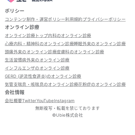
ポリシー
コンテンツ制作・運営ポリシー
利用規約
プライバシーポリシー
オンライン診療
オンライン診療トップ
内科のオンライン診療
心療内科・精神科のオンライン診療
睡眠外来のオンライン診療
頭痛外来のオンライン診療
皮膚科のオンライン診療
生活習慣病外来のオンライン診療
インフルエンザのオンライン診療
GERD (逆流性食道炎)のオンライン診療
気管支喘息・咳喘息のオンライン診療
花粉症のオンライン診療
会社情報
会社概要
Twitter
YouTube
Instagram
無断複写・転載を禁じております
©Ubie株式会社