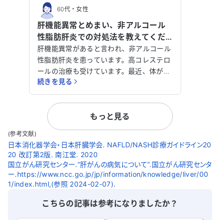
60代
・
女性
肝機能異常とめまい、非アルコール
性脂肪肝炎での対処法を教えてくだ
さい。
肝機能異常があると言われ、非アルコール
性脂肪肝炎を患っています。高コレステロ
ールの治療も受けています。最近、体がふ
続きを見る
らつき、めまいが続いており、非常に困っ
ています。 耳鼻科でめまいの点滴を受け、
薬も服用していますが、症状は改善されま
もっと見る
せん。さらに、吐き気があり、立っていら
れないため、横になって過ごしています。
(参考文献)
救急病院では受け入れてもらえず、どうす
日本消化器学会・日本肝臓学会. NAFLD/NASH診療ガイドライン20
ればよいのか悩んでいます。 このまま朝ま
20 改訂第2版. 南江堂. 2020
で待って、明日病院に行くべきか、アドバ
国立がん研究センター.“肝がんの病気について”.国立がん研究センタ
イスをいただけると助かります。肝硬変の
ー.https://www.ncc.go.jp/jp/information/knowledge/liver/00
1/index.html,(参照 2024-02-07).
可能性についても知りたいです。どうかご
指導をお願いいたします。
こちらの記事は参考になりましたか？