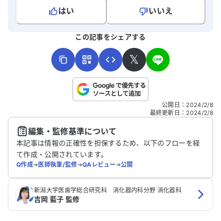
はい
いいえ
よろしければ、ご意見・ご感想をお寄せください。
この記事をシェアする
𝕏
こちらは送信専用のフォームです。氏名やご自身の病気の詳細な
公開日
：
2024/2/8
どの個人情報は入れないでください。
最終更新日
：
2024/2/8
編集・監修基準について
送信する
本記事は情報の正確性を担保するため、以下のフローを経
て作成・公開されています。
Q作成
➔
医師執筆/監修
➔
QAレビュー
➔
公開
新潟大学医歯学総合研究科 消化器内科分野 消化器科
吉岡 藍子 監修