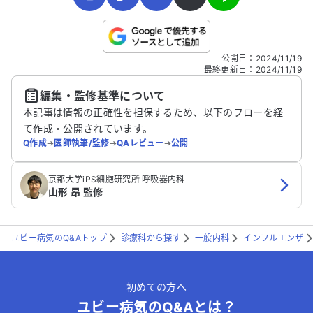
こちらは送信専用のフォームです。氏名やご自身の病気の詳細な
公開日
：
2024/11/19
どの個人情報は入れないでください。
最終更新日
：
2024/11/19
編集・監修基準について
送信する
本記事は情報の正確性を担保するため、以下のフローを経
て作成・公開されています。
Q作成
➔
医師執筆/監修
➔
QAレビュー
➔
公開
京都大学iPS細胞研究所 呼吸器内科
山形 昂 監修
ユビー病気のQ&Aトップ
診療科から探す
一般内科
インフルエンザ
初めての方へ
ユビー病気のQ&Aとは？