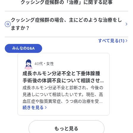
クッシング症候群
の「
治療
」に関する記事
クッシング症候群の場合、主にどのような治療をし
ますか？
すべて見る(
1
)
みんなのQ&A
40代
・
女性
成長ホルモン分泌不全と下垂体腺腫
手術後の体調不良について相談させ
てください。
成長ホルモン分泌不全と診断され、今後の
見通しについて相談したいです。現在、高
血圧症や脂質異常症、うつ病の治療を受け
続きを見る
ています。下垂体腺腫手術前から成長ホル
モン（GH）が低く、怠さや風邪などで長
期療養が必要でした。術後の負荷検査でも
もっと見る
GHが低いと指摘されましたが、重症では