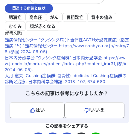
ないため補充対象外とされています。 微熱
関連する病気と症状
や怠さなどの体調不良が5年ほど続いてお
り、日常生活に支障をきたしています。特
肥満症
高血圧
がん
骨粗鬆症
背中の痛み
に、ACTHや甲状腺ホルモンも低下してお
むくみ
顔が赤くなる
り、起きて生活することがさらに苦痛で
(参考文献)
す。重症にならなければGHの補充療法を
難病情報センター.“クッシング病（下垂体性ACTH分泌亢進症）（指定
受けられないのでしょうか。今後の対処法
難病７５）”.難病情報センター.https://www.nanbyou.or.jp/entry/7
についてアドバイスをいただけると助かり
8,(参照 2024-06-05).
ます。
日本内分泌学会.“クッシング症候群”.日本内分泌学会.https://ww
w.j-endo.jp/modules/patient/index.php?content_id=31,(参照
2024-06-05).
大月 道夫. Cushing症候群・副腎性subclinical Cushing症候群の
診断と治療. 日本内科学会雑誌. 2018, 107, 674-680.
こちらの記事は参考になりましたか？
はい
いいえ
よろしければ、ご意見・ご感想をお寄せください。
この記事をシェアする