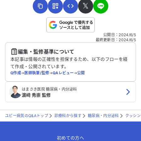
𝕏
こちらは送信専用のフォームです。氏名やご自身の病気の詳細な
公開日
：
2024/6/5
どの個人情報は入れないでください。
最終更新日
：
2024/6/5
編集・監修基準について
送信する
本記事は情報の正確性を担保するため、以下のフローを経
て作成・公開されています。
Q作成
➔
医師執筆/監修
➔
QAレビュー
➔
公開
はまさき医院 糖尿病・内分泌科
濵﨑 秀崇 監修
ユビー病気のQ&Aトップ
診療科から探す
糖尿病・内分泌科
クッシン
初めての方へ