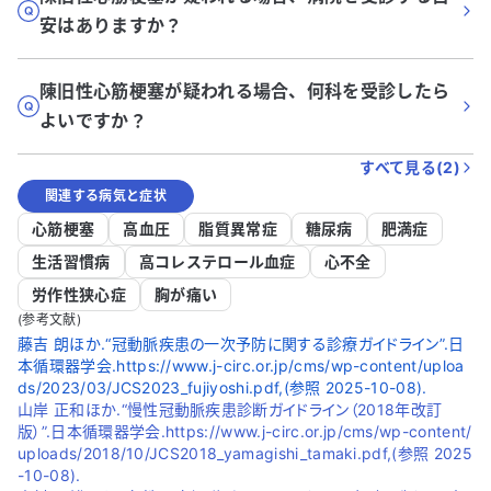
安はありますか？
陳旧性心筋梗塞が疑われる場合、何科を受診したら
よいですか？
すべて見る(
2
)
関連する病気と症状
心筋梗塞
高血圧
脂質異常症
糖尿病
肥満症
生活習慣病
高コレステロール血症
心不全
労作性狭心症
胸が痛い
(参考文献)
藤吉 朗ほか.“冠動脈疾患の一次予防に関する診療ガイドライン”.日
本循環器学会.https://www.j-circ.or.jp/cms/wp-content/uploa
ds/2023/03/JCS2023_fujiyoshi.pdf,(参照 2025-10-08).
山岸 正和ほか.“慢性冠動脈疾患診断ガイドライン（2018年改訂
版）”.日本循環器学会.https://www.j-circ.or.jp/cms/wp-content/
uploads/2018/10/JCS2018_yamagishi_tamaki.pdf,(参照 2025
-10-08).