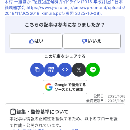
木村 一雄ほか.“急性冠症候群ガイドライン（2018 年改訂版）”.日本
循環器学会.https://www.j-circ.or.jp/cms/wp-content/uploads/
2018/11/JCS2018_kimura.pdf,(参照 2025-10-08).
こちらの記事は参考になりましたか？
はい
いいえ
よろしければ、ご意見・ご感想をお寄せください。
この記事をシェアする
𝕏
こちらは送信専用のフォームです。氏名やご自身の病気の詳細な
公開日
：
2025/10/8
どの個人情報は入れないでください。
最終更新日
：
2025/10/8
編集・監修基準について
送信する
本記事は情報の正確性を担保するため、以下のフローを経
て作成・公開されています。