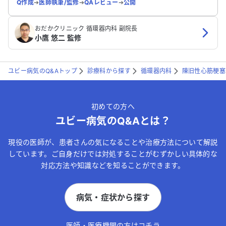
Q作成
➔
医師執筆/監修
➔
QAレビュー
➔
公開
おだかクリニック 循環器内科 副院長
小鷹 悠二 監修
ユビー病気のQ&Aトップ
診療科から探す
循環器内科
陳旧性心筋梗塞
初めての方へ
ユビー病気のQ&Aとは？
現役の医師が、患者さんの気になることや治療方法について解説
しています。ご自身だけでは対処することがむずかしい具体的な
対応方法や知識などを知ることができます。
病気・症状から探す
医師・医療機関の方はコチラ