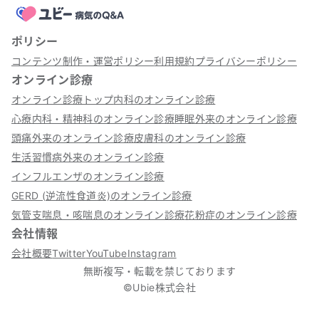
ポリシー
コンテンツ制作・運営ポリシー
利用規約
プライバシーポリシー
オンライン診療
オンライン診療トップ
内科のオンライン診療
心療内科・精神科のオンライン診療
睡眠外来のオンライン診療
頭痛外来のオンライン診療
皮膚科のオンライン診療
生活習慣病外来のオンライン診療
インフルエンザのオンライン診療
GERD (逆流性食道炎)のオンライン診療
気管支喘息・咳喘息のオンライン診療
花粉症のオンライン診療
会社情報
会社概要
Twitter
YouTube
Instagram
無断複写・転載を禁じております
©Ubie株式会社