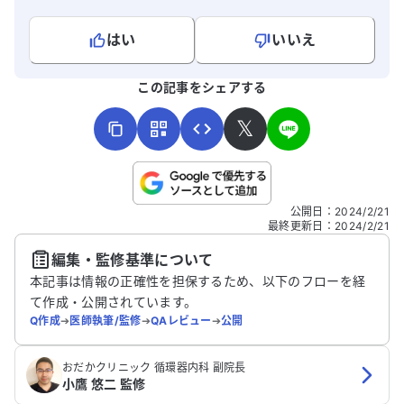
はい
いいえ
よろしければ、ご意見・ご感想をお寄せください。
この記事をシェアする
𝕏
こちらは送信専用のフォームです。氏名やご自身の病気の詳細な
公開日
：
2024/2/21
どの個人情報は入れないでください。
最終更新日
：
2024/2/21
編集・監修基準について
送信する
本記事は情報の正確性を担保するため、以下のフローを経
て作成・公開されています。
Q作成
➔
医師執筆/監修
➔
QAレビュー
➔
公開
おだかクリニック 循環器内科 副院長
小鷹 悠二 監修